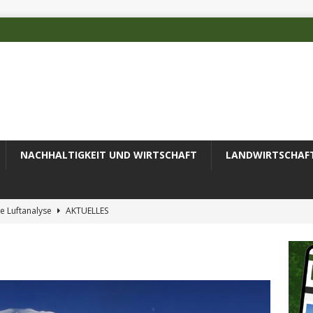
NACHHALTIGKEIT UND WIRTSCHAFT
LANDWIRTSCHAF
e Luftanalyse
AKTUELLES
ilienz wird zur wichtigsten Ingenieuraufgabe des 21. Jahrhunderts
 des Deutschen Alpenvereins mit DBU-Förderung
AKTUELLES