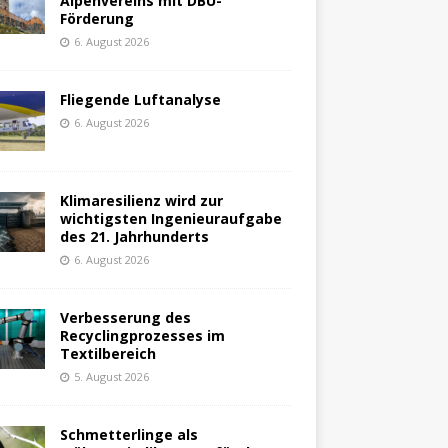
Alpenvereins mit DBU-
Förderung
6. August 2026
Fliegende Luftanalyse
6. August 2026
Klimaresilienz wird zur
wichtigsten Ingenieuraufgabe
des 21. Jahrhunderts
6. August 2026
Verbesserung des
Recyclingprozesses im
Textilbereich
5. August 2026
Schmetterlinge als