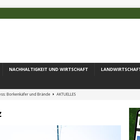
NACHHALTIGKEIT UND WIRTSCHAFT
LANDWIRTSCHAF
ess: Borkenkäfer und Brände
AKTUELLES
 des Deutschen Alpenvereins mit DBU-Förderung
AKTUELLES
z
ode erfolgreich zur Untersuchung komplexer Umweltproben