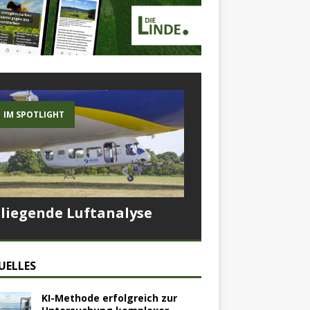
IM SPOTLIGHT
Fliegende Luftanalyse
UELLES
KI-Methode erfolgreich zur