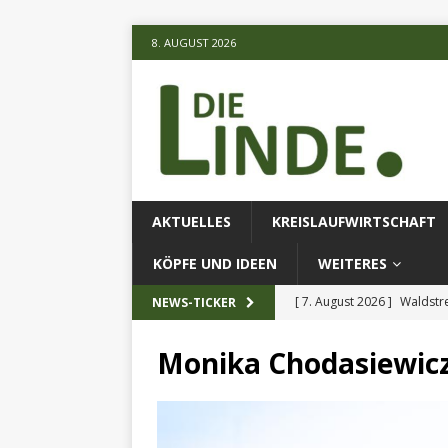
8. AUGUST 2026
AKTUELLES
KREISLAUFWIRTSCHAFT
KÖPFE UND IDEEN
WEITERES
[ 7. August 2026 ]
Waldstr
NEWS-TICKER
[ 6. August 2026 ]
Projekt
Monika Chodasiewic
[ 7. August 2026 ]
KI-Meth
eingesetz
AKTUELLES