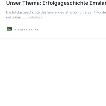
Unser Thema: Erfolgsgeschichte Emsla
Die Erfolgsgeschichte des Emslandes ist schon oft erzählt wor
Unser
gefunden. …
weiterlesen
Thema:
Erfolgsgeschichte
dielinde.online
Emsland