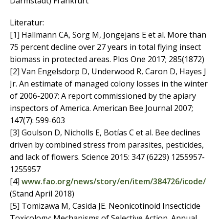
Darmstadt) Frankfurt
Literatur:
[1] Hallmann CA, Sorg M, Jongejans E et al. More than
75 percent decline over 27 years in total flying insect
biomass in protected areas. Plos One 2017; 285(1872)
[2] Van Engelsdorp D, Underwood R, Caron D, Hayes J
Jr. An estimate of managed colony losses in the winter
of 2006-2007: A report commissioned by the apiary
inspectors of America. American Bee Journal 2007;
147(7): 599-603
[3] Goulson D, Nicholls E, Botías C et al. Bee declines
driven by combined stress from parasites, pesticides,
and lack of flowers. Science 2015: 347 (6229) 1255957-
1255957
[4]
www.fao.org/news/story/en/item/384726/icode/
(Stand April 2018)
[5] Tomizawa M, Casida JE. Neonicotinoid Insecticide
Toxicology: Mechanisms of Selective Action. Annual