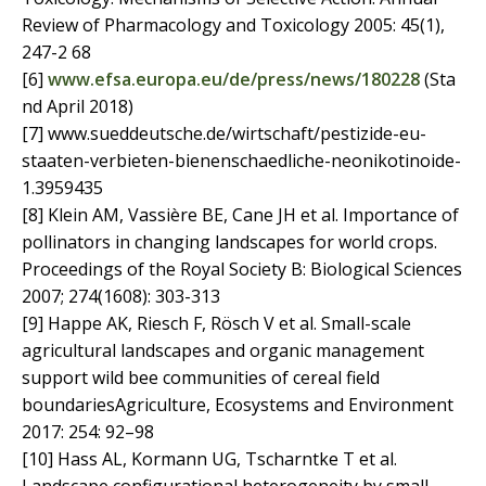
Review of Pharmacology and Toxicology 2005: 45(1),
247-2 68
[6]
www.efsa.europa.eu/de/press/news/180228
(Sta
nd April 2018)
[7] www.sueddeutsche.de/wirtschaft/pestizide-eu-
staaten-verbieten-bienenschaedliche-neonikotinoide-
1.3959435
[8] Klein AM, Vassière BE, Cane JH et al. Importance of
pollinators in changing landscapes for world crops.
Proceedings of the Royal Society B: Biological Sciences
2007; 274(1608): 303-313
[9] Happe AK, Riesch F, Rösch V et al. Small-scale
agricultural landscapes and organic management
support wild bee communities of cereal field
boundariesAgriculture, Ecosystems and Environment
2017: 254: 92–98
[10] Hass AL, Kormann UG, Tscharntke T et al.