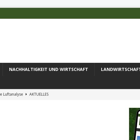
NACHHALTIGKEIT UND WIRTSCHAFT
LANDWIRTSCHAF
e Luftanalyse
AKTUELLES
ilienz wird zur wichtigsten Ingenieuraufgabe des 21. Jahrhunderts
 des Deutschen Alpenvereins mit DBU-Förderung
AKTUELLES