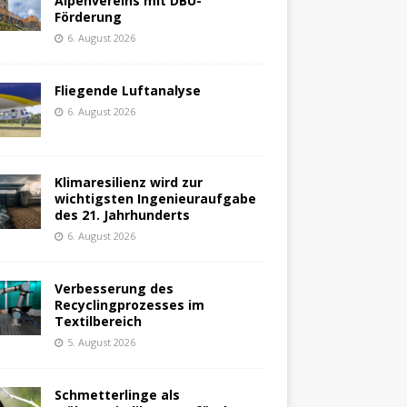
Alpenvereins mit DBU-
Förderung
6. August 2026
Fliegende Luftanalyse
6. August 2026
Klimaresilienz wird zur
wichtigsten Ingenieuraufgabe
des 21. Jahrhunderts
6. August 2026
Verbesserung des
Recyclingprozesses im
Textilbereich
5. August 2026
Schmetterlinge als