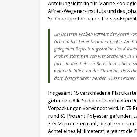
Abteilungsleiterin für Marine Zoologie
Alfred-Wegener-Instituts und des Joha
Sedimentproben einer Tiefsee-Expediti
„In unseren Proben variiert der Anteil v
Gramm trockener Sedimentprobe. Am häuf
gelegenen Beprobungsstation des Kurilen
Proben stammen von vier Stationen in Ti
fort: „In den tieferen Bereichen scheint s
wahrscheinlich an der Situation, dass di
dort ‚festgehalten’ werden. Diese Gräben si
Insgesamt 15 verschiedene Plastikart
gefunden: Alle Sedimente enthielten Po
Verpackungen verwendet wird. In 75 P
rund 63 Prozent Polyester gefunden. „
375 Mikrometern auf, die allermeisten 
Achtel eines Millimeters“, ergänzt di