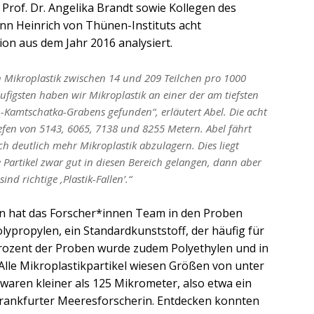
 Prof. Dr. Angelika Brandt sowie Kollegen des
nn Heinrich von Thünen-Instituts acht
on aus dem Jahr 2016 analysiert.
on Mikroplastik zwischen 14 und 209 Teilchen pro 1000
igsten haben wir Mikroplastik an einer der am tiefsten
-Kamtschatka-Grabens gefunden“, erläutert Abel. Die acht
efen von 5143, 6065, 7138 und 8255 Metern. Abel fährt
ich deutlich mehr Mikroplastik abzulagern. Dies liegt
e Partikel zwar gut in diesen Bereich gelangen, dann aber
nd richtige ‚Plastik-Fallen’.“
en hat das Forscher*innen Team in den Proben
lypropylen, ein Standardkunststoff, der häufig für
rozent der Proben wurde zudem Polyethylen und in
Alle Mikroplastikpartikel wiesen Größen von unter
waren kleiner als 125 Mikrometer, also etwa ein
e Frankfurter Meeresforscherin. Entdecken konnten