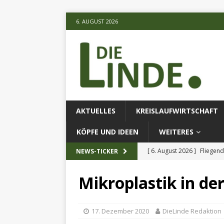
6. AUGUST 2026
AKTUELLES
KREISLAUFWIRTSCHAFT
KÖPFE UND IDEEN
WEITERES
[ 6. August 2026 ]
Fliegend
NEWS-TICKER
[ 6. August 2026 ]
Klimares
Mikroplastik in der
AKTUELLES
[ 6. August 2026 ]
Projekt
17. Dezember 2020
DieLinde Redaktion