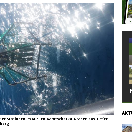
AKT
ier Stationen im Kurilen-Kamtschatka-Graben aus Tiefen
nberg