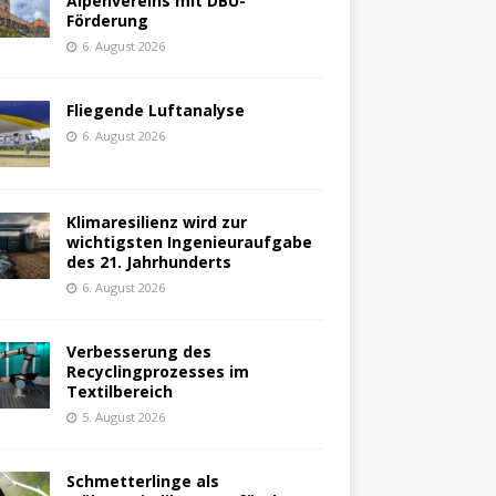
Alpenvereins mit DBU-
Förderung
6. August 2026
Fliegende Luftanalyse
6. August 2026
Klimaresilienz wird zur
wichtigsten Ingenieuraufgabe
des 21. Jahrhunderts
6. August 2026
Verbesserung des
Recyclingprozesses im
Textilbereich
5. August 2026
Schmetterlinge als