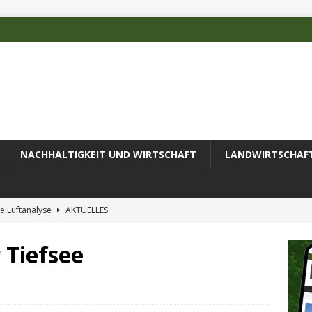
NACHHALTIGKEIT UND WIRTSCHAFT
LANDWIRTSCHAF
e Luftanalyse
AKTUELLES
ilienz wird zur wichtigsten Ingenieuraufgabe des 21. Jahrhunderts
 Tiefsee
 des Deutschen Alpenvereins mit DBU-Förderung
AKTUELLES