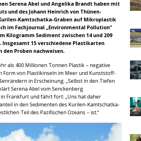
nen Serena Abel und Angelika Brandt haben mit
uts und des Johann Heinrich von Thünen-
Kurilen-Kamtschatka-Graben auf Mikroplastik
lich im Fachjournal „Environmental Pollution“
inem Kilogramm Sediment zwischen 14 und 209
. Insgesamt 15 verschiedene Plastikarten
n den Proben nachweisen.
hr als 400 Millionen Tonnen Plastik – negative
n Form von Plastikinseln im Meer und Kunststoff-
ßenrändern in Erscheinung. „Selbst in den Tiefen
erklärt Serena Abel vom Senckenberg
 Frankfurt und fährt fort: „Uns hat daher
kanteil in den Sedimenten des Kurilen-Kamtschatka-
lichen Teil des Pazifischen Ozeans – ist.“