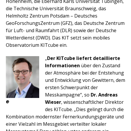
Hohenheim, die Eberhard Karls Universität Tübingen,
die Technische Universität Braunschweig, das
Helmholtz Zentrum Potsdam – Deutsches
GeoForschungsZentrum (GFZ), das Deutsche Zentrum
für Luft- und Raumfahrt (DLR) sowie der Deutsche
Wetterdienst (DWD). Das KIT setzt sein mobiles
Observatorium KITcube ein.
„
Der KITcube liefert detaillierte
Informationen
über den Zustand
der Atmosphäre bei der Entstehung
und Entwicklung von Gewittern, dem
ersten Schwerpunkt der
Messkampagne“, so
Dr. Andreas
Wieser
, wissenschaftlicher Direktor
@
des KITcube. „Dies gelingt durch die
Kombination modernster Fernerkundungsgeräte und
einer Vielzahl im Messgebiet verteilter lokaler