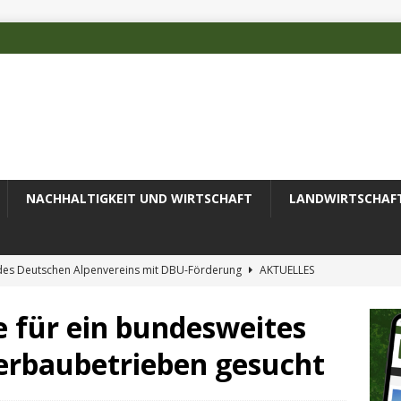
NACHHALTIGKEIT UND WIRTSCHAFT
LANDWIRTSCHAF
 des Deutschen Alpenvereins mit DBU-Förderung
AKTUELLES
e Luftanalyse
AKTUELLES
e für ein bundesweites
ess: Borkenkäfer und Brände
AKTUELLES
erbaubetrieben gesucht