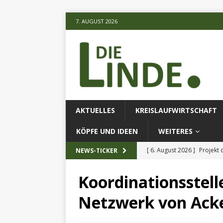
7. AUGUST 2026
AKTUELLES
KREISLAUFWIRTSCHAFT
KÖPFE UND IDEEN
WEITERES
[ 6. August 2026 ]
Projekt
NEWS-TICKER
[ 6. August 2026 ]
Fliegend
Koordinationsstell
[ 7. August 2026 ]
Waldstr
Netzwerk von Ack