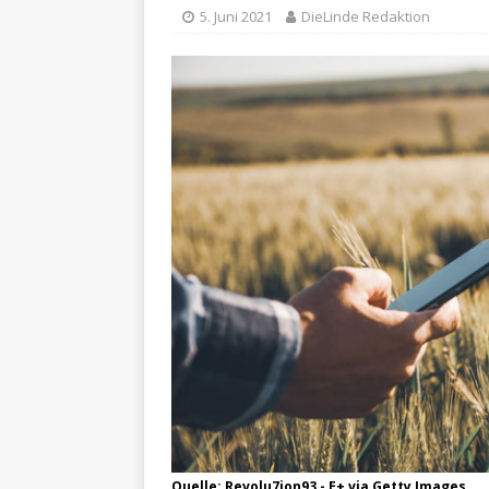
5. Juni 2021
DieLinde Redaktion
Quelle: Revolu7ion93 - E+ via Getty Images