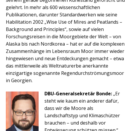
seinem gerade begonnenen Ruhestand geforscht und
gelehrt. In mehr als 600 wissenschaftlichen
Publikationen, darunter Standardwerken wie seine
Habilitation 2002 „Wise Use of Mires and Peatlands –
Background and Principles“, sowie auf vielen
Forschungsreisen in die Moorgebiete der Welt – von
Alaska bis nach Nordkorea – hat er auf die komplexen
Zusammenhänge im Lebensraum Moor immer wieder
hingewiesen und neue Entdeckungen gemacht – etwa
das mittlerweile als Weltnaturerbe anerkannte
einzigartige sogenannte Regendurchströmungsmoor
in Georgien.
DBU-Generalsekretär Bonde:
„Er
steht wie kaum ein anderer dafür,
dass wir die Moore als
Landschaftstyp und Klimaschützer
brauchen – und deshalb vor
Entwässerung schützen müssen.“