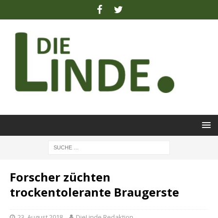
Forscher züchten
trockentolerante Braugerste
23. August 2018
DieLinde Redaktion