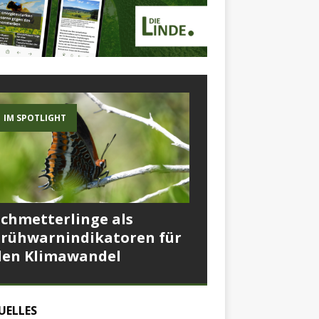
IM SPOTLIGHT
Schmetterlinge als
Frühwarnindikatoren für
den Klimawandel
UELLES