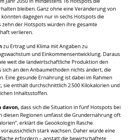
um Jahr 2050 in mindestens 16 Hotspots die
rhalten bleiben. Ganz ohne eine Veränderung von
könnten dagegen nur in sechs Hotspots die
is zehn der Hotspots würden ihre gesamte
haft verlieren.
n
zu Ertrag und Klima mit Angaben zu
ngswachstum und Einkommensentwicklung. Daraus
wie weit die landwirtschaftliche Produktion den
ls sich an den Anbaumethoden nichts ändert, die
n. Eine gesunde Ernährung ist dabei im Rahmen
, sie enthält durchschnittlich 2.500 Kilokalorien und
ichen Inhaltsstoffen.
m davon,
dass sich die Situation in fünf Hotspots bei
In diesen Regionen umfasst die Grundernährung oft
alorien“, erklärt die Geoökologin Rasche.
r voraussichtlich stark wachsen. Daher würde eine
äche erfordern – anstatt die bewirtschaftete