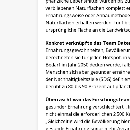
pflanzliche Lebensmittel würden bis z
verbliebenen Naturflächen komplett e
Ernährungsweise oder Anbaumethode 
Naturflächen erhalten werden. Fünf b
ursprüngliche Fläche an die Landwirtsc
Konkret verknüpfte das Team Date
Ernährungsgewohnheiten, Bevölkeru
berechneten sie für jeden Hotspot, in 
Bedarf im Jahr 2050 decken würde, fal
Menschen sich aber gesünder ernähre
der Nachhaltigkeitsziele (SDG) definiert
beruht zu 80 bis 90 Prozent auf pflanzl
Überrascht war das Forschungstea
gesunder Ernährung verschlechtert. „
nicht einmal die erforderlichen 2.500 K
„Gleichzeitig wird die Bevölkerung hie
gesunde Ernährung sogar mehr Agrarfl