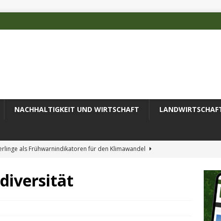
NACHHALTIGKEIT UND WIRTSCHAFT
LANDWIRTSCHAF
rlinge als Frühwarnindikatoren für den Klimawandel
diversität
rschätzten Klimafolgen
AKTUELLES
erung des Recyclingprozesses im Textilbereich
AKTUELLES