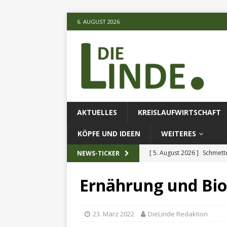
6. AUGUST 2026
AKTUELLES
KREISLAUFWIRTSCHAFT
KÖPFE UND IDEEN
WEITERES
[ 5. August 2026 ]
Schmette
NEWS-TICKER
AKTUELLES
Ernährung und Bio
[ 5. August 2026 ]
Die unte
[ 5. August 2026 ]
Verbess
23. März 2022
DieLinde Redaktion