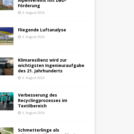
Alpenvereins mit DBU-
Förderung
6. August 2026
Fliegende Luftanalyse
6. August 2026
Klimaresilienz wird zur
wichtigsten Ingenieuraufgabe
des 21. Jahrhunderts
6. August 2026
Verbesserung des
Recyclingprozesses im
Textilbereich
5. August 2026
Schmetterlinge als