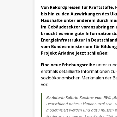
Von Rekordpreisen für Kraftstoffe,
bis hin zu den Auswirkungen des Ukr
Haushalte unter anderem durch mas
im Gebäudesektor voranzubringen u
braucht es eine gute Informationsbas
Energieinfrastruktur in Deutschland 
vom Bundesministerium für Bildung
Projekt Ariadne jetzt schließen:
Eine neue Erhebungsreihe
unter rund
erstmals detaillierte Informationen 
sozioökonomischen Merkmalen der Bewo
vor.
Ko-Autorin Kathrin Kaestner vom RWI:
„Bi
Deutschland nahezu klimaneutral sein. D
modernisiert werden und dazu müssen be
Förderprogramme und die Rentabilität vo