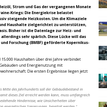
 Heizöl, Strom und Gas der vergangenen Monate
aine-Kriegs: Die Energiekrise belastet
siv steigende Heizkosten. Um die Klimaziele
nd Haushalte zielgerichtet zu unterstützen,
is. Bisher ist die Datenlage zur Heiz- und
allerdings sehr spärlich. Diese Lücke will das
 und Forschung (BMBF) geförderte Kopernikus-
 15.000 Haushalten über drei Jahre verbindet
zu Gebäuden und Energienutzung mit
hnerschaft. Die ersten Ergebnisse liegen jetzt
s Mitte des Jahrhunderts soll der Gebäudebestand in
amit dieses Ziel erreicht werden kann, muss umfangreich
stehende Hindernisse, wie Unsicherheiten über
n energetischen Sanierungen, beseitigt werden.“