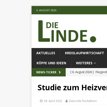
6. AUGUST 2026
AKTUELLES
KREISLAUFWIRTSCHAFT
KÖPFE UND IDEEN
WEITERES
[ 6. August 2026 ]
Fliegend
NEWS-TICKER
[ 6. August 2026 ]
Klimares
Studie zum Heizve
AKTUELLES
[ 6. August 2026 ]
Projekt
28. April 2022
DieLinde Redaktion