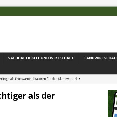
NACHHALTIGKEIT UND WIRTSCHAFT
LANDWIRTSCHAF
rlinge als Frühwarnindikatoren für den Klimawandel
htiger als der
rschätzten Klimafolgen
AKTUELLES
erung des Recyclingprozesses im Textilbereich
AKTUELLES