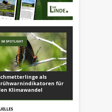
IM SPOTLIGHT
Schmetterlinge als
Frühwarnindikatoren für
den Klimawandel
UELLES