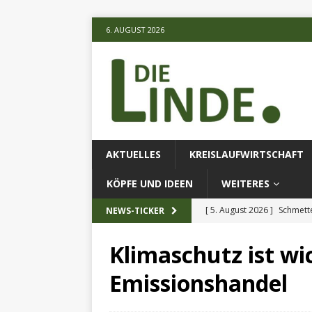
6. AUGUST 2026
AKTUELLES
KREISLAUFWIRTSCHAFT
KÖPFE UND IDEEN
WEITERES
[ 5. August 2026 ]
Schmette
NEWS-TICKER
AKTUELLES
Klimaschutz ist wic
[ 5. August 2026 ]
Die unte
Emissionshandel
[ 5. August 2026 ]
Verbess