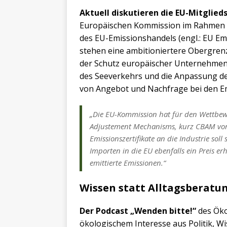
Aktuell diskutieren die EU-Mitglied
Europäischen Kommission im Rahmen de
des EU-Emissionshandels (engl.: EU Em
stehen eine ambitioniertere Obergren
der Schutz europäischer Unternehmen 
des Seeverkehrs und die Anpassung der
von Angebot und Nachfrage bei den Emi
„Die EU-Kommission hat für den Wettbew
Adjustement Mechanisms, kurz CBAM vorge
Emissionszertifikate an die Industrie soll
Importen in die EU ebenfalls ein Preis 
emittierte Emissionen.“
Wissen statt Alltagsberatu
Der Podcast „Wenden bitte!“
des Öko-
ökologischem Interesse aus Politik, W