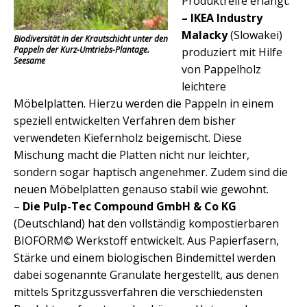
Produktreife erlangt:
– IKEA Industry
Malacky
(Slowakei)
Biodiversität in der Krautschicht unter den
Pappeln der Kurz-Umtriebs-Plantage.
produziert mit Hilfe
Seesame
von Pappelholz
leichtere
Möbelplatten. Hierzu werden die Pappeln in einem
speziell entwickelten Verfahren dem bisher
verwendeten Kiefernholz beigemischt. Diese
Mischung macht die Platten nicht nur leichter,
sondern sogar haptisch angenehmer. Zudem sind die
neuen Möbelplatten genauso stabil wie gewohnt.
–
Die Pulp-Tec Compound GmbH & Co KG
(Deutschland) hat den vollständig kompostierbaren
BIOFORM© Werkstoff entwickelt. Aus Papierfasern,
Stärke und einem biologischen Bindemittel werden
dabei sogenannte Granulate hergestellt, aus denen
mittels Spritzgussverfahren die verschiedensten