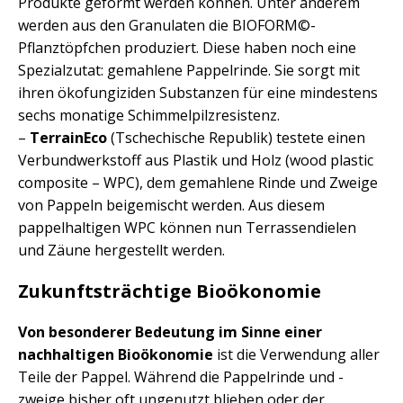
Produkte geformt werden können. Unter anderem
werden aus den Granulaten die BIOFORM©-
Pflanztöpfchen produziert. Diese haben noch eine
Spezialzutat: gemahlene Pappelrinde. Sie sorgt mit
ihren ökofungiziden Substanzen für eine mindestens
sechs monatige Schimmelpilzresistenz.
–
TerrainEco
(Tschechische Republik) testete einen
Verbundwerkstoff aus Plastik und Holz (wood plastic
composite – WPC), dem gemahlene Rinde und Zweige
von Pappeln beigemischt werden. Aus diesem
pappelhaltigen WPC können nun Terrassendielen
und Zäune hergestellt werden.
Zukunftsträchtige Bioökonomie
Von besonderer Bedeutung im Sinne einer
nachhaltigen Bioökonomie
ist die Verwendung aller
Teile der Pappel. Während die Pappelrinde und -
zweige bisher oft ungenutzt blieben oder der