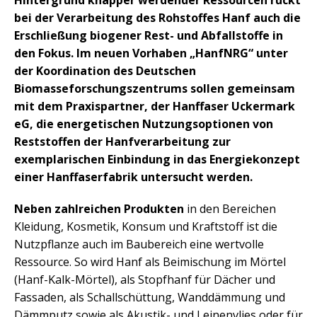
Hintergrund knapper werdender Ressourcen rückt
bei der Verarbeitung des Rohstoffes Hanf auch die
Erschließung biogener Rest- und Abfallstoffe in
den Fokus. Im neuen Vorhaben „HanfNRG“ unter
der Koordination des Deutschen
Biomasseforschungszentrums sollen gemeinsam
mit dem Praxispartner, der Hanffaser Uckermark
eG, die energetischen Nutzungsoptionen von
Reststoffen der Hanfverarbeitung zur
exemplarischen Einbindung in das Energiekonzept
einer Hanffaserfabrik untersucht werden.
Neben zahlreichen Produkten
in den Bereichen
Kleidung, Kosmetik, Konsum und Kraftstoff ist die
Nutzpflanze auch im Baubereich eine wertvolle
Ressource. So wird Hanf als Beimischung im Mörtel
(Hanf-Kalk-Mörtel), als Stopfhanf für Dächer und
Fassaden, als Schallschüttung, Wanddämmung und
Dämmputz sowie als Akustik- und Leinenvlies oder für