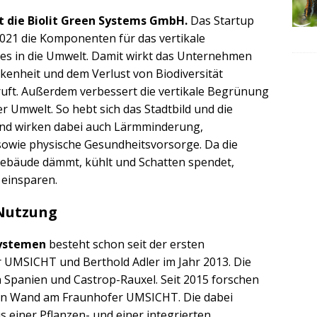
t die Biolit Green Systems GmbH.
Das Startup
2021 die Komponenten für das vertikale
es in die Umwelt. Damit wirkt das Unternehmen
kenheit und dem Verlust von Biodiversität
ruft. Außerdem verbessert die vertikale Begrünung
er Umwelt. So hebt sich das Stadtbild und die
zend wirken dabei auch Lärmminderung,
sowie physische Gesundheitsvorsorge. Da die
ebäude dämmt, kühlt und Schatten spendet,
einsparen.
 Nutzung
systemen
besteht schon seit der ersten
UMSICHT und Berthold Adler im Jahr 2013. Die
n Spanien und Castrop-Rauxel. Seit 2015 forschen
nen Wand am Fraunhofer UMSICHT. Die dabei
 einer Pflanzen- und einer integrierten