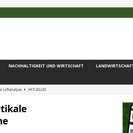
NACHHALTIGKEIT UND WIRTSCHAFT
LANDWIRTSCHAF
e Luftanalyse
AKTUELLES
ilienz wird zur wichtigsten Ingenieuraufgabe des 21. Jahrhunderts
tikale
me
 des Deutschen Alpenvereins mit DBU-Förderung
AKTUELLES