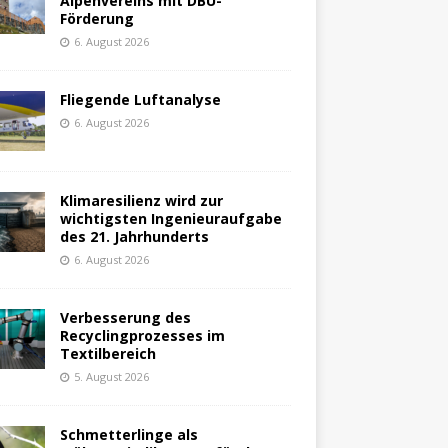
Alpenvereins mit DBU-
Förderung
6. August 2026
Fliegende Luftanalyse
6. August 2026
Klimaresilienz wird zur
wichtigsten Ingenieuraufgabe
des 21. Jahrhunderts
6. August 2026
Verbesserung des
Recyclingprozesses im
Textilbereich
5. August 2026
Schmetterlinge als