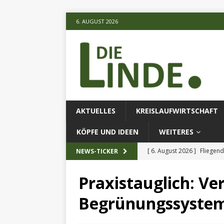
6. AUGUST 2026
AKTUELLES
KREISLAUFWIRTSCHAFT
KÖPFE UND IDEEN
WEITERES
[ 6. August 2026 ]
Fliegend
NEWS-TICKER
[ 6. August 2026 ]
Klimares
Praxistauglich: Ver
AKTUELLES
Begrünungssyste
[ 6. August 2026 ]
Projekt