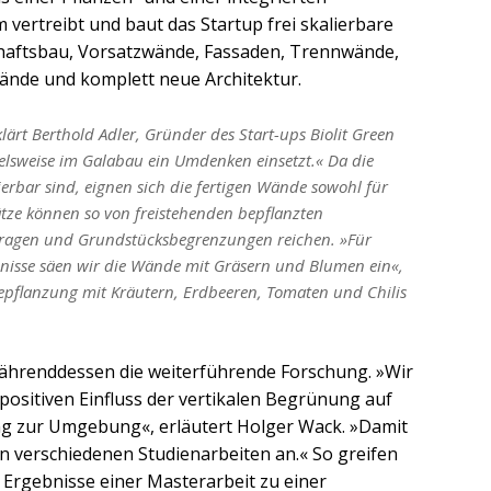
vertreibt und baut das Startup frei skalierbare
haftsbau, Vorsatzwände, Fassaden, Trennwände,
ände und komplett neue Architektur.
klärt Berthold Adler, Gründer des Start-ups Biolit Green
elsweise im Galabau ein Umdenken einsetzt.« Da die
ierbar sind, eignen sich die fertigen Wände sowohl für
sätze können so von freistehenden bepflanzten
Garagen und Grundstücksbegrenzungen reichen. »Für
nisse säen wir die Wände mit Gräsern und Blumen ein«,
Bepflanzung mit Kräutern, Erdbeeren, Tomaten und Chilis
ährenddessen die weiterführende Forschung. »Wir
positiven Einfluss der vertikalen Begrünung auf
ng zur Umgebung«, erläutert Holger Wack. »Damit
n verschiedenen Studienarbeiten an.« So greifen
 Ergebnisse einer Masterarbeit zu einer