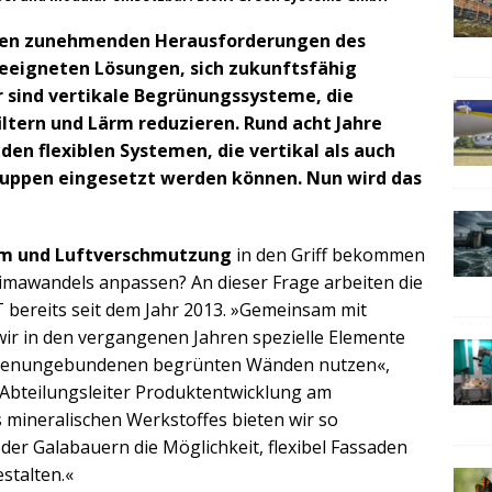
 den zunehmenden Herausforderungen des
eeigneten Lösungen, sich zukunftsfähig
r sind vertikale Begrünungssysteme, die
filtern und Lärm reduzieren. Rund acht Jahre
en flexiblen Systemen, die vertikal als auch
ruppen eingesetzt werden können. Nun wird das
rm und Luftverschmutzung
in den Griff bekommen
Klimawandels anpassen? An dieser Frage arbeiten die
bereits seit dem Jahr 2013. »Gemeinsam mit
r in den vergangenen Jahren spezielle Elemente
 bodenungebundenen begrünten Wänden nutzen«,
r Abteilungsleiter Produktentwicklung am
 mineralischen Werkstoffes bieten wir so
er Galabauern die Möglichkeit, flexibel Fassaden
stalten.«