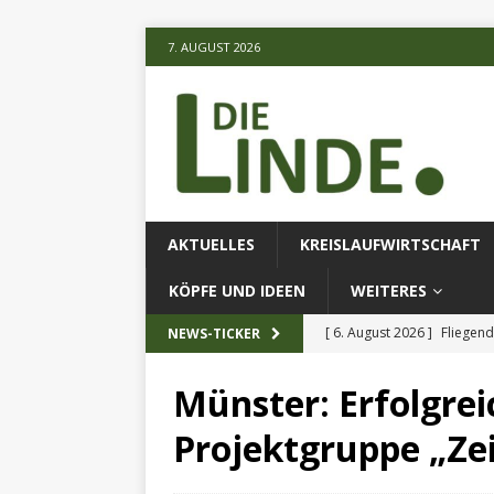
7. AUGUST 2026
AKTUELLES
KREISLAUFWIRTSCHAFT
KÖPFE UND IDEEN
WEITERES
[ 6. August 2026 ]
Fliegend
NEWS-TICKER
[ 6. August 2026 ]
Klimares
Münster: Erfolgre
AKTUELLES
Projektgruppe „Ze
[ 6. August 2026 ]
Projekt