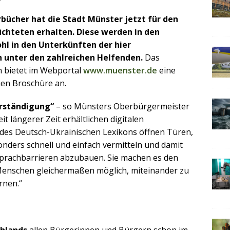
bücher hat die Stadt Münster jetzt für den
üchteten erhalten. Diese werden in den
l in den Unterkünften der hier
unter den zahlreichen Helfenden.
Das
 bietet im Webportal
www.muenster.de
eine
en Broschüre an.
erständigung“
– so Münsters Oberbürgermeister
t längerer Zeit erhältlichen digitalen
n des Deutsch-Ukrainischen Lexikons öffnen Türen,
nders schnell und einfach vermitteln und damit
 Sprachbarrieren abzubauen. Sie machen es den
Menschen gleichermaßen möglich, miteinander zu
rnen.“
t
chlands
allen Bürgerinnen und Bürgern schon im