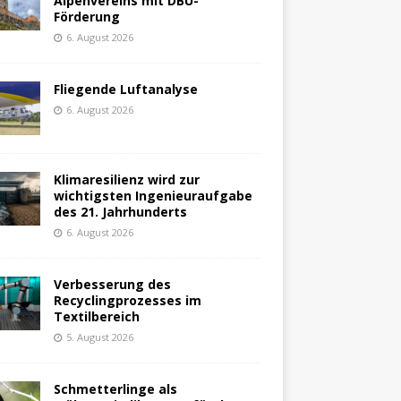
Alpenvereins mit DBU-
Förderung
6. August 2026
Fliegende Luftanalyse
6. August 2026
Klimaresilienz wird zur
wichtigsten Ingenieuraufgabe
des 21. Jahrhunderts
6. August 2026
Verbesserung des
Recyclingprozesses im
Textilbereich
5. August 2026
Schmetterlinge als