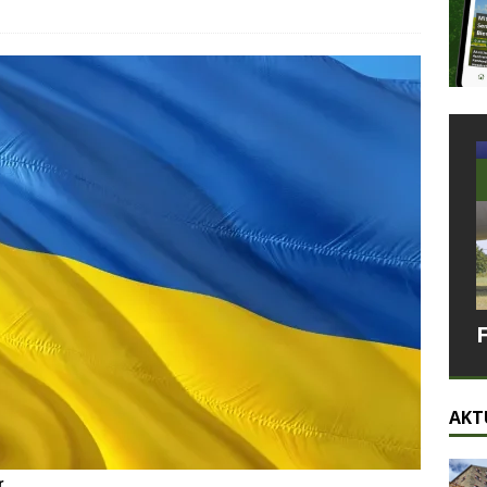
AKT
r