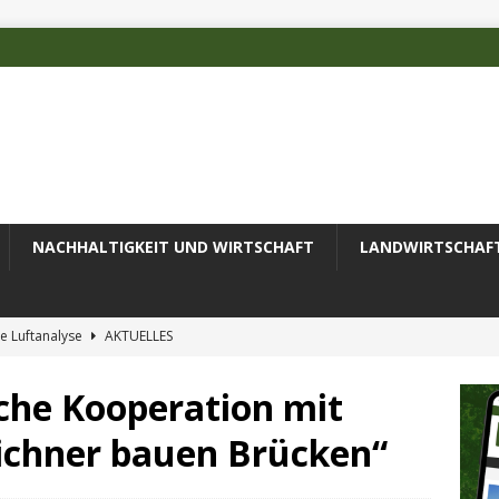
NACHHALTIGKEIT UND WIRTSCHAFT
LANDWIRTSCHAF
e Luftanalyse
AKTUELLES
ilienz wird zur wichtigsten Ingenieuraufgabe des 21. Jahrhunderts
iche Kooperation mit
ichner bauen Brücken“
 des Deutschen Alpenvereins mit DBU-Förderung
AKTUELLES