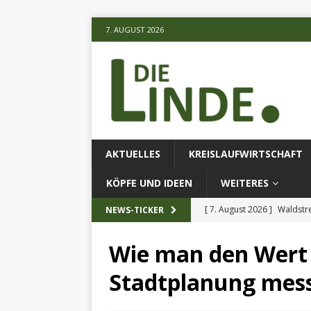
7. AUGUST 2026
AKTUELLES
KREISLAUFWIRTSCHAFT
KÖPFE UND IDEEN
WEITERES
[ 7. August 2026 ]
Waldstr
NEWS-TICKER
[ 6. August 2026 ]
Projekt
Wie man den Wert 
[ 7. August 2026 ]
KI-Meth
Stadtplanung mes
eingesetz
AKTUELLES