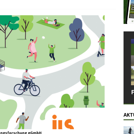
AKT
klungsforschung gGmbH