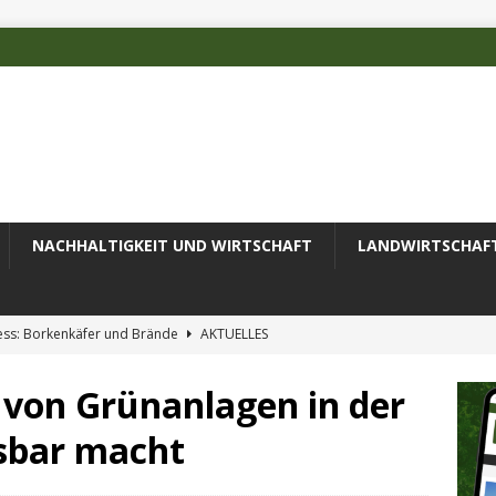
NACHHALTIGKEIT UND WIRTSCHAFT
LANDWIRTSCHAF
ess: Borkenkäfer und Brände
AKTUELLES
 des Deutschen Alpenvereins mit DBU-Förderung
AKTUELLES
von Grünanlagen in der
ode erfolgreich zur Untersuchung komplexer Umweltproben
sbar macht