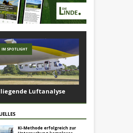
IM SPOTLIGHT
Fliegende Luftanalyse
UELLES
KI-Methode erfolgreich zur