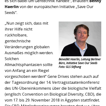
es sich dabei um Gentechnik handelt“, erläutert
Benny
Haerlin
von der europäischen Initiative „Save Our
Seeds“.
„Nun zeigt sich, dass mit
ihrer Hilfe nicht
rückholbare,
gentechnische
Veränderungen globalen
Ausmaßes möglich werden.
Solchen
Benedikt Haerlin, Leitung Berliner
Büro, Initiative Save Our Seeds
Allmachtsphantasien sollte
Foto: GLS Stiftung
von Anfang an ein Riegel
vorgeschoben werden!“ Gene Drives stehen auch auf
der Tagesordnung der 14. Vertragsstaatenkonferenz
des UN-Übereinkommens über die biologische Vielfalt
(englisch: Convention on Biological Diversity, CBD), die
vom 17. bis 29. November 2018 in Ägypten stattfindet.