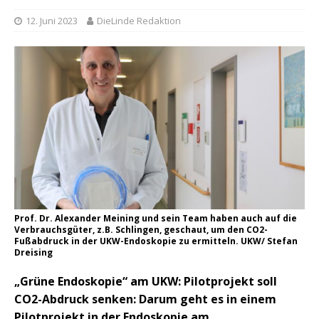
12. Juni 2023
DieLinde Redaktion
Prof. Dr. Alexander Meining und sein Team haben auch auf die
Verbrauchsgüter, z.B. Schlingen, geschaut, um den CO2-
Fußabdruck in der UKW-Endoskopie zu ermitteln. UKW/ Stefan
Dreising
„Grüne Endoskopie“ am UKW: Pilotprojekt soll
CO2-Abdruck senken: Darum geht es in einem
Pilotprojekt in der Endoskopie am