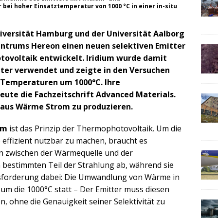
 bei hoher Einsatztemperatur von 1000 °C in einer in-situ
versität Hamburg und der Universität Aalborg
ntrums Hereon einen neuen selektiven Emitter
otovoltaik entwickelt. Iridium wurde damit
tter verwendet und zeigte in den Versuchen
 Temperaturen um 1000°C. Ihre
eute die Fachzeitschrift Advanced Materials.
 aus Wärme Strom zu produzieren.
om
ist das Prinzip der Thermophotovoltaik. Um die
effizient nutzbar zu machen, braucht es
zen zwischen der Wärmequelle und der
 bestimmten Teil der Strahlung ab, während sie
sforderung dabei: Die Umwandlung von Wärme in
um die 1000°C statt – Der Emitter muss diesen
 ohne die Genauigkeit seiner Selektivität zu