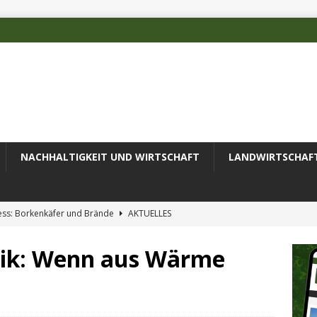
NACHHALTIGKEIT UND WIRTSCHAFT
LANDWIRTSCHAF
ess: Borkenkäfer und Brände
AKTUELLES
 des Deutschen Alpenvereins mit DBU-Förderung
AKTUELLES
ik: Wenn aus Wärme
ode erfolgreich zur Untersuchung komplexer Umweltproben