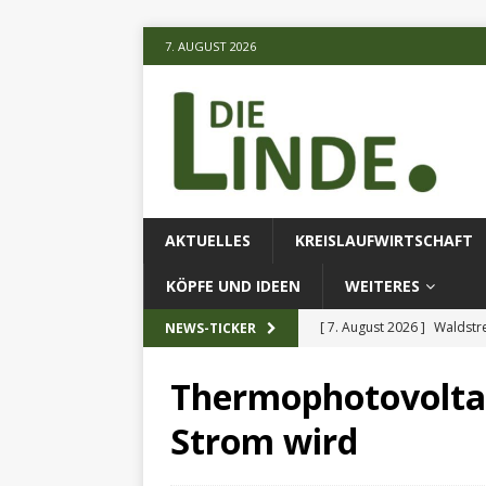
7. AUGUST 2026
AKTUELLES
KREISLAUFWIRTSCHAFT
KÖPFE UND IDEEN
WEITERES
[ 7. August 2026 ]
Waldstr
NEWS-TICKER
[ 6. August 2026 ]
Projekt
Thermophotovolta
[ 7. August 2026 ]
KI-Meth
Strom wird
eingesetz
AKTUELLES