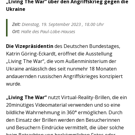
„Living The War“ über den Angriffskrieg gegen die
Ukraine
Zeit:
Dienstag, 19. September 2023 , 18.00 Uhr
Ort:
Halle des Paul-Löbe-Hauses
Die Vizepräsidentin
des Deutschen Bundestages,
Katrin Göring-Eckardt, eröffnet die Ausstellung
„Living The War“, die vom Außenministerium der
Ukraine anlässlich des seit nunmehr 18 Monaten
andauernden russischen Angriffskrieges konzipiert
wurde.
„Living The War“
nutzt Virtual-Reality-Brillen, die ein
20minütiges Videomaterial verwenden und so eine
bildliche Wahrnehmung in 360° ermöglichen. Durch
den Einsatz der Brillen werden den Besucherinnen
und Besuchern Eindrücke vermittelt, die über solche