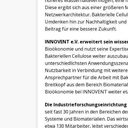
höheres Wasserhaltevermögen, eine hö
Diese ergibt sich aus einer größeren 
Netzwerkarchitektur. Bakterielle Cellu
Umdenken hin zur Nachhaltigkeit und 
Beitrag für eine bessere Zukunft.
INNOVENT e.V. erweitert sein wisse
Bioökonomie und nutzt seine Experti
Bakteriellen Cellulose weiter auszuba
unterschiedlichsten Anwendungsszenari
Nutzbarkeit in Verbindung mit weiteren
Ansprechpartner für die Arbeit mit Bakt
Breitkopf aus dem Bereich Biomateriali
Bioökonomie bei INNOVENT weiter etab
Die Industrieforschungseinrichtung
seit fast 30 Jahren in den Bereichen 
Systeme und Biomaterialien. Das wirts
etwa 130 Mitarbeiter, leitet verschi