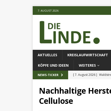
7. AUGUST 2026
AKTUELLES
KREISLAUFWIRTSCHAFT
KÖPFE UND IDEEN
WEITERES
[ 7. August 2026 ]
Waldstr
NEWS-TICKER
[ 6. August 2026 ]
Projekt
Nachhaltige Herste
[ 7. August 2026 ]
KI-Meth
Cellulose
eingesetz
AKTUELLES