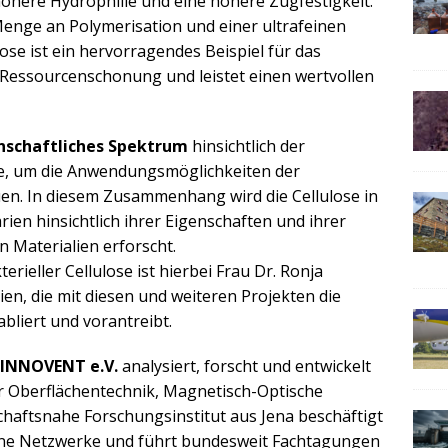
here Hydrophilie und eine höhere Zugfestigkeit.
Menge an Polymerisation und einer ultrafeinen
lose ist ein hervorragendes Beispiel für das
Ressourcenschonung und leistet einen wertvollen
nschaftliches Spektrum
hinsichtlich der
se, um die Anwendungsmöglichkeiten der
uen. In diesem Zusammenhang wird die Cellulose in
en hinsichtlich ihrer Eigenschaften und ihrer
 Materialien erforscht.
erieller Cellulose ist hierbei Frau Dr. Ronja
en, die mit diesen und weiteren Projekten die
liert und vorantreibt.
 INNOVENT e.V.
analysiert, forscht und entwickelt
der Oberflächentechnik, Magnetisch-Optische
chaftsnahe Forschungsinstitut aus Jena beschäftigt
edene Netzwerke und führt bundesweit Fachtagungen