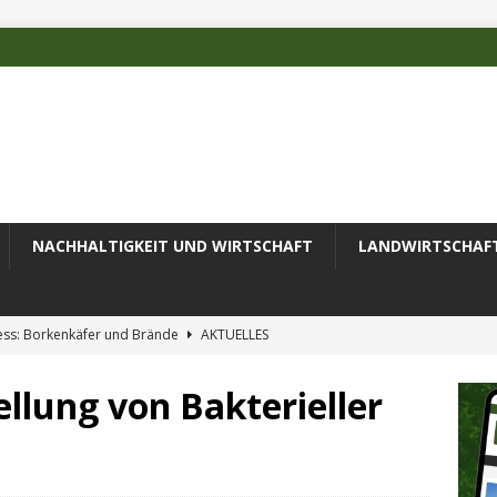
NACHHALTIGKEIT UND WIRTSCHAFT
LANDWIRTSCHAF
ess: Borkenkäfer und Brände
AKTUELLES
 des Deutschen Alpenvereins mit DBU-Förderung
AKTUELLES
llung von Bakterieller
ode erfolgreich zur Untersuchung komplexer Umweltproben