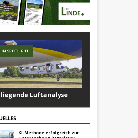
IM SPOTLIGHT
Fliegende Luftanalyse
UELLES
KI-Methode erfolgreich zur