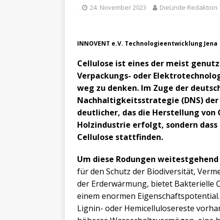
24. November 2023
DieLinde Redaktion
INNOVENT e.V. Technologieentwicklung Jena
Cellulose ist eines der meist genutz
Verpackungs- oder Elektrotechnolog
weg zu denken. Im Zuge der deutsc
Nachhaltigkeitsstrategie (DNS) de
deutlicher, das die Herstellung von 
Holzindustrie erfolgt, sondern das
Cellulose stattfinden.
Um diese Rodungen weitestgehend 
für den Schutz der Biodiversität, V
der Erderwärmung, bietet Bakterielle Ce
einem enormen Eigenschaftspotential. Si
Lignin- oder Hemicellulosereste vorhand