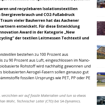
aren und recyclebaren Isolationstextilien
 Energieverbrauch und CO2-Fußabdruck
n Traum vieler Bauherren hat das Aachener
partnern entwickelt. Für diese Entwicklung
nnovation Award in der Kategorie „New
cycling“ der textilen Leitmessen Techtextil und
nstextilen
bestehen zu 100 Prozent aus
bis zu 90 Prozent aus Luft, eingeschlossen im Nano-
biobasierte Rohstoff wird nachhaltig gewonnen und
n aus biobasierten Aerogel-Fasern sollen genauso gut
ämmstoffe fossilen Ursprungs wie PET, PP oder PE
 verzichten wir auf fossile Materialien und tun so etwas
ian Mohr, Technischer Leiter (CTO) bei SA-Dynamics.