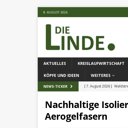
8. AUGUST 2026
AKTUELLES
KREISLAUFWIRTSCHAFT
KÖPFE UND IDEEN
WEITERES
[ 7. August 2026 ]
Waldstr
NEWS-TICKER
[ 6. August 2026 ]
Projekt
Nachhaltige Isoli
[ 7. August 2026 ]
KI-Meth
Aerogelfasern
eingesetz
AKTUELLES