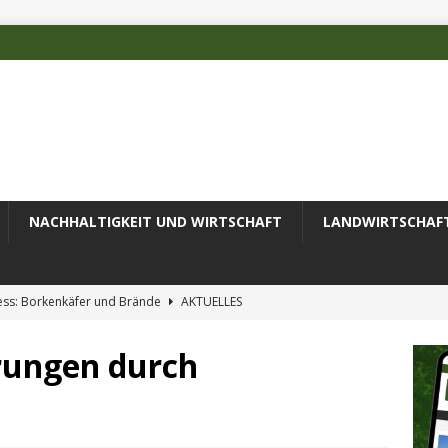
NACHHALTIGKEIT UND WIRTSCHAFT
LANDWIRTSCHAF
ess: Borkenkäfer und Brände
AKTUELLES
 des Deutschen Alpenvereins mit DBU-Förderung
AKTUELLES
erungen durch
ode erfolgreich zur Untersuchung komplexer Umweltproben