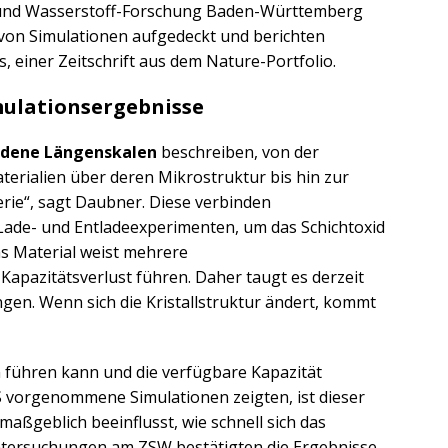
und Wasserstoff-Forschung Baden-Württemberg
von Simulationen aufgedeckt und berichten
, einer Zeitschrift aus dem Nature-Portfolio.
mulationsergebnisse
edene Längenskalen
beschreiben, von der
erialien über deren Mikrostruktur bis hin zur
terie“, sagt Daubner. Diese verbinden
ade- und Entladeexperimenten, um das Schichtoxid
 Material weist mehrere
apazitätsverlust führen. Daher taugt es derzeit
en. Wenn sich die Kristallstruktur ändert, kommt
 führen kann und die verfügbare Kapazität
vorgenommene Simulationen zeigten, ist dieser
maßgeblich beeinflusst, wie schnell sich das
Untersuchungen am ZSW bestätigten die Ergebnisse.