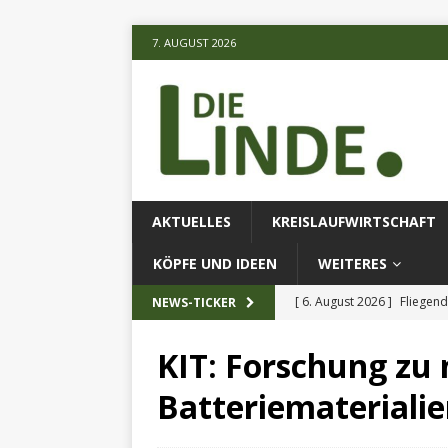
7. AUGUST 2026
AKTUELLES
KREISLAUFWIRTSCHAFT
KÖPFE UND IDEEN
WEITERES
[ 6. August 2026 ]
Fliegend
NEWS-TICKER
[ 6. August 2026 ]
Klimares
KIT: Forschung zu
AKTUELLES
Batteriemateriali
[ 6. August 2026 ]
Projekt