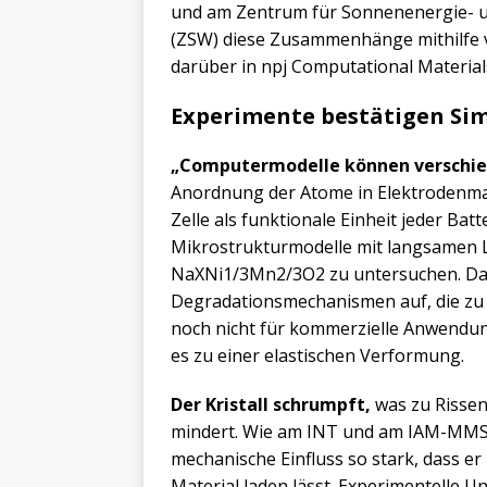
und am Zentrum für Sonnenenergie- 
(ZSW) diese Zusammenhänge mithilfe 
darüber in npj Computational Materials
Experimente bestätigen Si
„Computermodelle können verschi
Anordnung der Atome in Elektrodenmat
Zelle als funktionale Einheit jeder Bat
Mikrostrukturmodelle mit langsamen L
NaXNi1/3Mn2/3O2 zu untersuchen. Das
Degradationsmechanismen auf, die zu K
noch nicht für kommerzielle Anwendung
es zu einer elastischen Verformung.
Der Kristall schrumpft,
was zu Rissen
mindert. Wie am INT und am IAM-MMS 
mechanische Einfluss so stark, dass er 
Material laden lässt. Experimentelle 