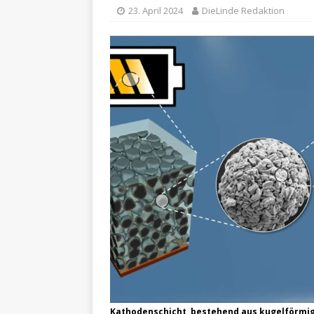
23. April 2024
DieLinde Redaktion
Kathodenschicht, bestehend aus kugelförmige