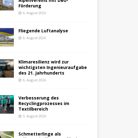
Alpenvereins mit DBU-
Förderung
6. August 2026
Fliegende Luftanalyse
6. August 2026
Klimaresilienz wird zur
wichtigsten Ingenieuraufgabe
des 21. Jahrhunderts
6. August 2026
Verbesserung des
Recyclingprozesses im
Textilbereich
5. August 2026
Schmetterlinge als