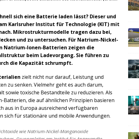
ell sich eine Batterie laden lässt? Dieser und
m Karlsruher Institut für Technologie (KIT) mit
ach. Mikrostrukturmodelle tragen dazu bei,
ecken und zu untersuchen. Für Natrium-Nickel-
n Natrium-Ionen-Batterien zeigen die
llstruktur beim Ladevorgang. Sie führen zu
rch die Kapazität schrumpft.
erialien
zielt nicht nur darauf, Leistung und
en zu senken. Vielmehr geht es auch darum,
t sowie toxische Bestandteile zu reduzieren. Als
-Batterien, die auf ähnlichen Prinzipien basieren
och aus in Europa ausreichend verfügbaren
nen sich für stationäre und mobile Anwendungen.
chichtoxide wie Natrium-Nickel-Manganoxide
Daubner, Gruppenleiter am Institut für Angewandte