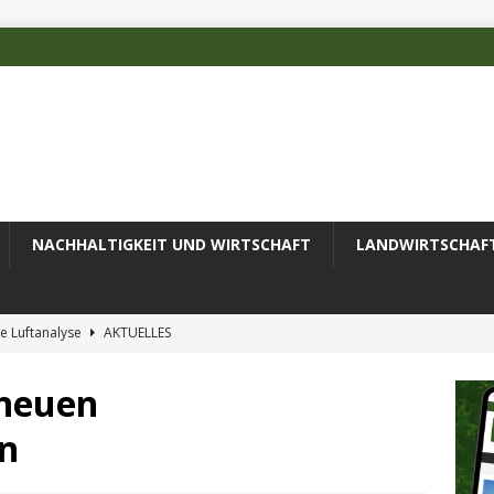
NACHHALTIGKEIT UND WIRTSCHAFT
LANDWIRTSCHAF
e Luftanalyse
AKTUELLES
ilienz wird zur wichtigsten Ingenieuraufgabe des 21. Jahrhunderts
 neuen
en
 des Deutschen Alpenvereins mit DBU-Förderung
AKTUELLES