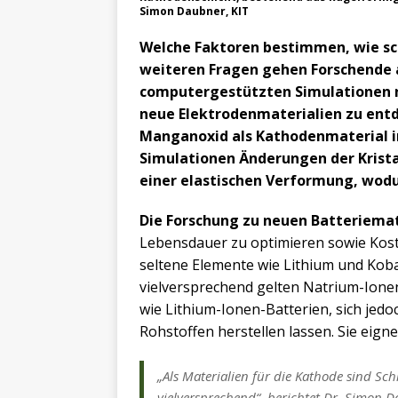
Simon Daubner, KIT
Welche Faktoren bestimmen, wie schn
weiteren Fragen gehen Forschende a
computergestützten Simulationen n
neue Elektrodenmaterialien zu entd
Manganoxid als Kathodenmaterial i
Simulationen Änderungen der Krista
einer elastischen Verformung, wodu
Die Forschung zu neuen Batteriemat
Lebensdauer zu optimieren sowie Kost
seltene Elemente wie Lithium und Kobal
vielversprechend gelten Natrium-Ionen
wie Lithium-Ionen-Batterien, sich jed
Rohstoffen herstellen lassen. Sie eig
„Als Materialien für die Kathode sind S
vielversprechend“, berichtet Dr. Simon 