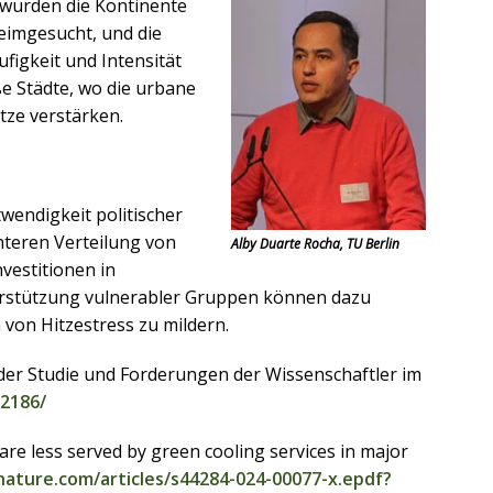
 wurden die Kontinente
eimgesucht, und die
igkeit und Intensität
e Städte, wo die urbane
itze verstärken.
wendigkeit politischer
teren Verteilung von
Alby Duarte Rocha, TU Berlin
nvestitionen in
terstützung vulnerabler Gruppen können dazu
 von Hitzestress zu mildern.
er Studie und Forderungen der Wissenschaftler im
62186/
re less served by green cooling services in major
ature.com/articles/s44284-024-00077-x.epdf?