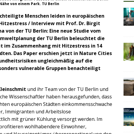
Nähe von einem Park. TU Berlin
achteiligte Menschen leiden in europäischen
tzestress / Interview mit Prof. Dr. Birgit
ha von der TU Berlin: Eine neue Studie vom
mweltplanung der TU Berlin beleuchtet die
t im Zusammenhang mit Hitzestress in 14
en. Das Paper erschien jetzt in Nature Cities
undheitsrisiken ungleichmäßig auf die
esonders vulnerable Gruppen benachteiligt
 Kleinschmit
und ihr Team von der TU Berlin und
sche Wissenschaftler haben herausgefunden, dass
uchten europäischen Städten einkommensschwache
r, Immigranten und Arbeitslose
tlich mit grüner Kühlung versorgt werden. Im
profitieren wohlhabendere Einwohner,
e und Hauseigentümer überproportional von den