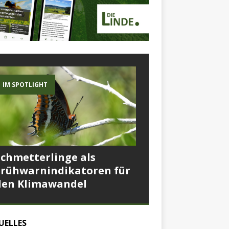
IM SPOTLIGHT
Schmetterlinge als
Frühwarnindikatoren für
den Klimawandel
UELLES