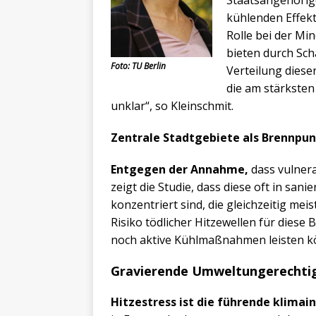
kühlenden Effekt
Rolle bei der Mi
bieten durch Sch
Foto: TU Berlin
Verteilung dieser
die am stärkste
unklar“, so Kleinschmit.
Zentrale Stadtgebiete als Brennpu
Entgegen der Annahme,
dass vulnera
zeigt die Studie, dass diese oft in sa
konzentriert sind, die gleichzeitig me
Risiko tödlicher Hitzewellen für diese
noch aktive Kühlmaßnahmen leisten k
Gravierende Umweltungerechti
Hitzestress ist die führende klima