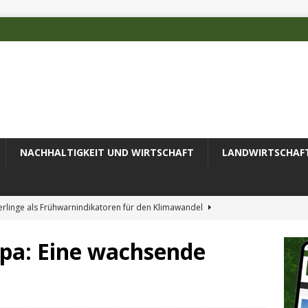
NACHHALTIGKEIT UND WIRTSCHAFT
LANDWIRTSCHAF
rlinge als Frühwarnindikatoren für den Klimawandel
opa: Eine wachsende
rschätzten Klimafolgen
AKTUELLES
erung des Recyclingprozesses im Textilbereich
AKTUELLES