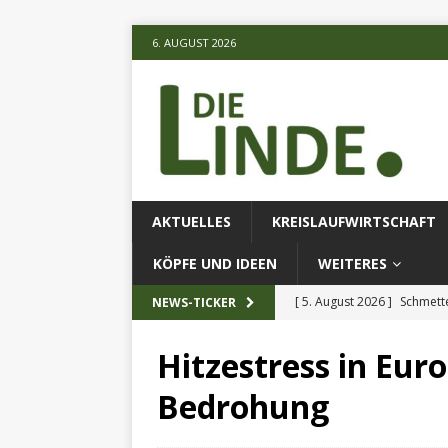
6. AUGUST 2026
AKTUELLES
KREISLAUFWIRTSCHAFT
KÖPFE UND IDEEN
WEITERES
[ 5. August 2026 ]
Schmette
NEWS-TICKER
AKTUELLES
Hitzestress in Eur
[ 5. August 2026 ]
Die unte
Bedrohung
[ 5. August 2026 ]
Verbess