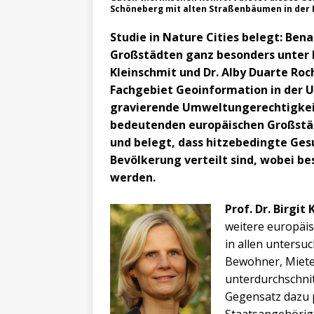
Schöneberg mit alten Straßenbäumen in der 
Studie in Nature Cities belegt: Ben
Großstädten ganz besonders unter Hi
Kleinschmit und Dr. Alby Duarte Roc
Fachgebiet Geoinformation in der U
gravierende Umweltungerechtigkei
bedeutenden europäischen Großstädt
und belegt, dass hitzebedingte Ges
Bevölkerung verteilt sind, wobei b
werden.
Prof. Dr. Birgit
weitere europäi
in allen unters
Bewohner, Miete
unterdurchschnit
Gegensatz dazu 
Staatsangehörig