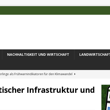
NACHHALTIGKEIT UND WIRTSCHAFT
LANDWIRTSCHAF
rlinge als Frühwarnindikatoren für den Klimawandel
ischer Infrastruktur und
rschätzten Klimafolgen
AKTUELLES
erung des Recyclingprozesses im Textilbereich
AKTUELLES