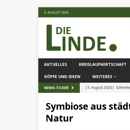
6. AUGUST 2026
AKTUELLES
KREISLAUFWIRTSCHAFT
KÖPFE UND IDEEN
WEITERES
[ 5. August 2026 ]
Schmette
NEWS-TICKER
AKTUELLES
Symbiose aus städt
[ 5. August 2026 ]
Die unte
Natur
[ 5. August 2026 ]
Verbess