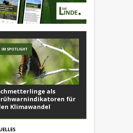
IM SPOTLIGHT
Schmetterlinge als
Frühwarnindikatoren für
den Klimawandel
UELLES