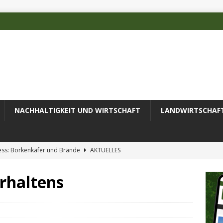
NACHHALTIGKEIT UND WIRTSCHAFT
LANDWIRTSCHAF
ess: Borkenkäfer und Brände
AKTUELLES
 des Deutschen Alpenvereins mit DBU-Förderung
AKTUELLES
rhaltens
ode erfolgreich zur Untersuchung komplexer Umweltproben