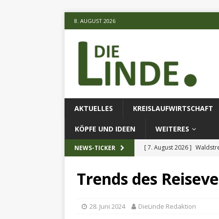
8. AUGUST 2026
AKTUELLES
KREISLAUFWIRTSCHAFT
KÖPFE UND IDEEN
WEITERES
[ 7. August 2026 ]
Waldstr
NEWS-TICKER
[ 6. August 2026 ]
Projekt
Trends des Reiseve
[ 7. August 2026 ]
KI-Meth
eingesetz
AKTUELLES
28. Juni 2024
DieLinde Redaktion