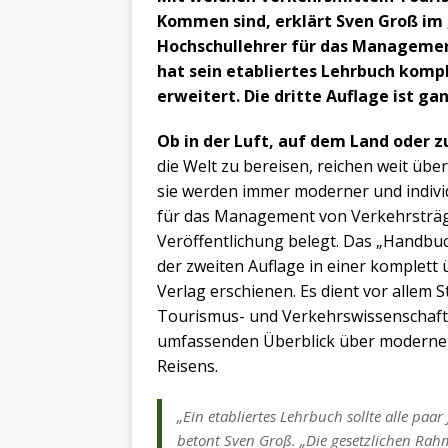
Kommen sind, erklärt Sven Groß im
Hochschullehrer für das Managemen
hat sein etabliertes Lehrbuch komp
erweitert. Die dritte Auflage ist ga
Ob in der Luft, auf dem Land oder 
die Welt zu bereisen, reichen weit übe
sie werden immer moderner und individ
für das Management von Verkehrsträge
Veröffentlichung belegt. Das „Handbu
der zweiten Auflage in einer komplett
Verlag erschienen. Es dient vor allem S
Tourismus- und Verkehrswissenschaft
umfassenden Überblick über moderne 
Reisens.
„Ein etabliertes Lehrbuch sollte alle paa
betont Sven Groß. „Die gesetzlichen R