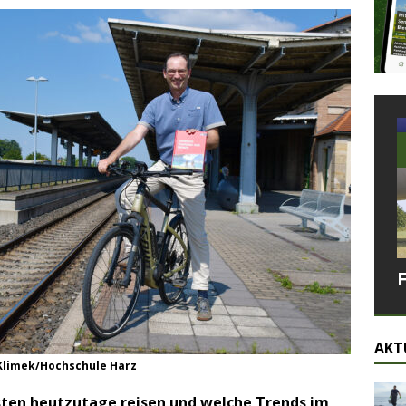
AKT
 Klimek/Hochschule Harz
sten heutzutage reisen und welche Trends im