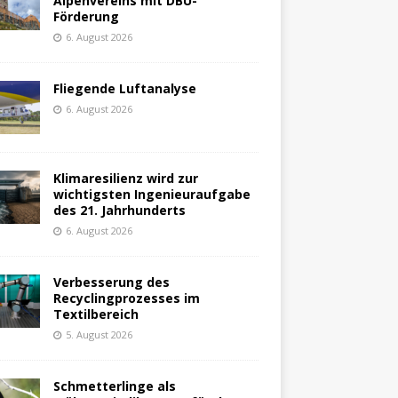
Alpenvereins mit DBU-
Förderung
6. August 2026
Fliegende Luftanalyse
6. August 2026
Klimaresilienz wird zur
wichtigsten Ingenieuraufgabe
des 21. Jahrhunderts
6. August 2026
Verbesserung des
Recyclingprozesses im
Textilbereich
5. August 2026
Schmetterlinge als