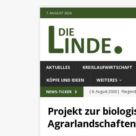
7. AUGUST 2026
AKTUELLES
KREISLAUFWIRTSCHAFT
KÖPFE UND IDEEN
WEITERES
[ 6. August 2026 ]
Fliegend
NEWS-TICKER
[ 6. August 2026 ]
Klimares
Projekt zur biologi
AKTUELLES
Agrarlandschaften
[ 6. August 2026 ]
Projekt