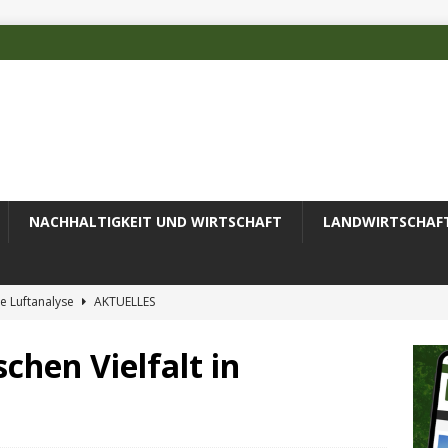
NACHHALTIGKEIT UND WIRTSCHAFT
LANDWIRTSCHAF
e Luftanalyse
AKTUELLES
ilienz wird zur wichtigsten Ingenieuraufgabe des 21. Jahrhunderts
schen Vielfalt in
 des Deutschen Alpenvereins mit DBU-Förderung
AKTUELLES