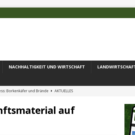
NACHHALTIGKEIT UND WIRTSCHAFT
LANDWIRTSCHAF
ess: Borkenkäfer und Brände
AKTUELLES
 des Deutschen Alpenvereins mit DBU-Förderung
AKTUELLES
nftsmaterial auf
ode erfolgreich zur Untersuchung komplexer Umweltproben