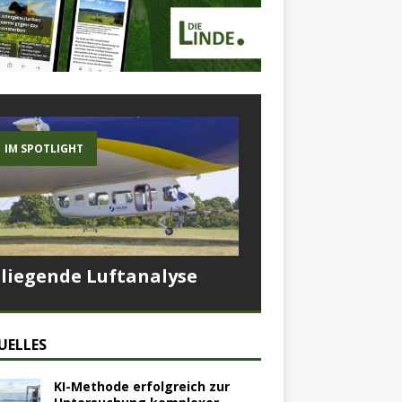
IM SPOTLIGHT
Fliegende Luftanalyse
UELLES
KI-Methode erfolgreich zur