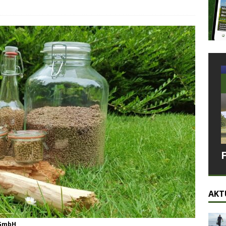
AKT
 GmbH