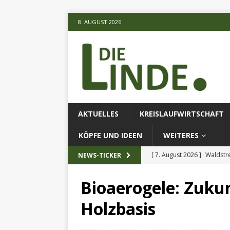
8. AUGUST 2026
AKTUELLES
KREISLAUFWIRTSCHAFT
KÖPFE UND IDEEN
WEITERES
[ 7. August 2026 ]
Waldstr
NEWS-TICKER
[ 6. August 2026 ]
Projekt
Bioaerogele: Zuku
[ 7. August 2026 ]
KI-Meth
Holzbasis
eingesetz
AKTUELLES