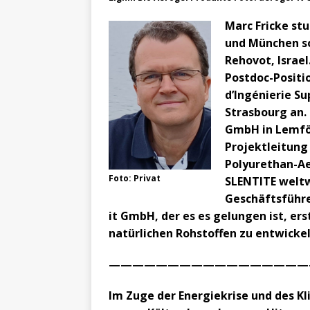
Marc Fricke st
und München so
Rehovot, Israe
Postdoc-Positio
d’Ingénierie Su
Strasbourg an. 
GmbH in Lemför
Projektleitung
Polyurethan-A
Foto: Privat
SLENTITE weltw
Geschäftsführ
it GmbH, der es es gelungen ist, e
natürlichen Rohstoffen zu entwickel
­————————————————
Im Zuge der Energiekrise und des