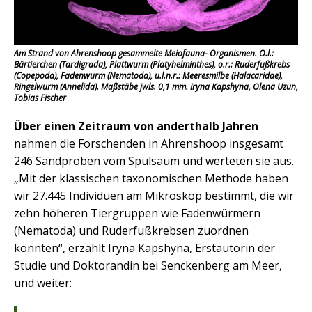
Am Strand von Ahrenshoop gesammelte Meiofauna- Organismen. O.l.:
Bärtierchen (Tardigrada), Plattwurm (Platyhelminthes), o.r.: Ruderfußkrebs
(Copepoda), Fadenwurm (Nematoda), u.l.n.r.: Meeresmilbe (Halacaridae),
Ringelwurm (Annelida). Maßstäbe jwls. 0,1 mm. Iryna Kapshyna, Olena Uzun,
Tobias Fischer
Über einen Zeitraum von anderthalb Jahren
nahmen die Forschenden in Ahrenshoop insgesamt
246 Sandproben vom Spülsaum und werteten sie aus.
„Mit der klassischen taxonomischen Methode haben
wir 27.445 Individuen am Mikroskop bestimmt, die wir
zehn höheren Tiergruppen wie Fadenwürmern
(Nematoda) und Ruderfußkrebsen zuordnen
konnten“, erzählt Iryna Kapshyna, Erstautorin der
Studie und Doktorandin bei Senckenberg am Meer,
und weiter: