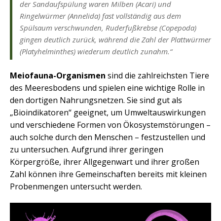
der Sandaufspülung waren Milben (Acari) und
Ringelwürmer (Annelida) fast vollständig aus dem
Spülsaum verschwunden, Ruderfußkrebse (Copepoda)
gingen deutlich zurück, während die Zahl der Plattwürmer
(Platyhelminthes) wiederum deutlich zunahm.“
Meiofauna-Organismen
sind die zahlreichsten Tiere
des Meeresbodens und spielen eine wichtige Rolle in
den dortigen Nahrungsnetzen. Sie sind gut als
„Bioindikatoren“ geeignet, um Umweltauswirkungen
und verschiedene Formen von Ökosystemstörungen –
auch solche durch den Menschen – festzustellen und
zu untersuchen. Aufgrund ihrer geringen
Körpergröße, ihrer Allgegenwart und ihrer großen
Zahl können ihre Gemeinschaften bereits mit kleinen
Probenmengen untersucht werden.