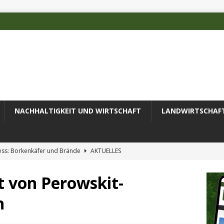
NACHHALTIGKEIT UND WIRTSCHAFT
LANDWIRTSCHAF
ess: Borkenkäfer und Brände
AKTUELLES
 des Deutschen Alpenvereins mit DBU-Förderung
AKTUELLES
t von Perowskit-
ode erfolgreich zur Untersuchung komplexer Umweltproben
n