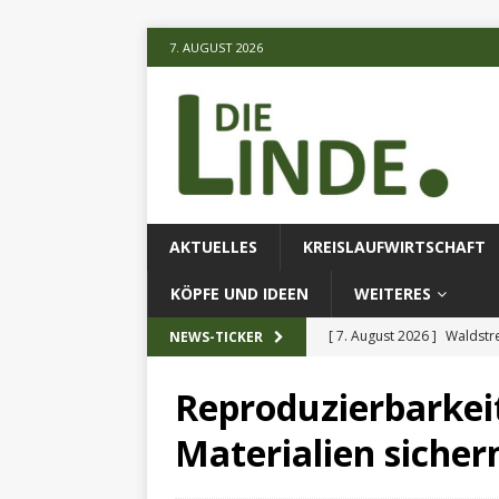
7. AUGUST 2026
AKTUELLES
KREISLAUFWIRTSCHAFT
KÖPFE UND IDEEN
WEITERES
[ 7. August 2026 ]
Waldstr
NEWS-TICKER
[ 6. August 2026 ]
Projekt
Reproduzierbarkei
[ 7. August 2026 ]
KI-Meth
Materialien sicher
eingesetz
AKTUELLES