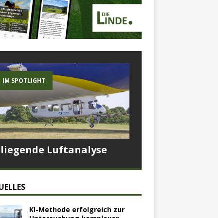
IM SPOTLIGHT
Fliegende Luftanalyse
UELLES
KI-Methode erfolgreich zur