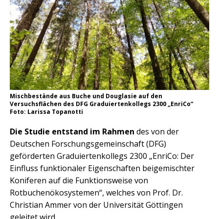
Mischbestände aus Buche und Douglasie auf den
Versuchsflächen des DFG Graduiertenkollegs 2300 „EnriCo“
Foto: Larissa Topanotti
Die Studie entstand im Rahmen
des von der
Deutschen Forschungsgemeinschaft (DFG)
geförderten Graduiertenkollegs 2300 „EnriCo: Der
Einfluss funktionaler Eigenschaften beigemischter
Koniferen auf die Funktionsweise von
Rotbuchenökosystemen“, welches von Prof. Dr.
Christian Ammer von der Universität Göttingen
geleitet wird.