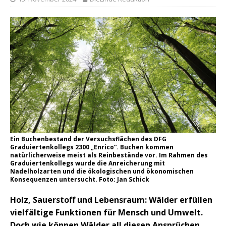
Ein Buchenbestand der Versuchsflächen des DFG
Graduiertenkollegs 2300 „Enrico“. Buchen kommen
natürlicherweise meist als Reinbestände vor. Im Rahmen des
Graduiertenkollegs wurde die Anreicherung mit
Nadelholzarten und die ökologischen und ökonomischen
Konsequenzen untersucht. Foto: Jan Schick
Holz, Sauerstoff und Lebensraum: Wälder erfüllen
vielfältige Funktionen für Mensch und Umwelt.
Doch wie können Wälder all diesen Ansprüchen