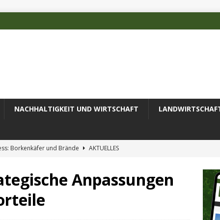
NACHHALTIGKEIT UND WIRTSCHAFT
LANDWIRTSCHAF
ess: Borkenkäfer und Brände
AKTUELLES
 des Deutschen Alpenvereins mit DBU-Förderung
AKTUELLES
ategische Anpassungen
ode erfolgreich zur Untersuchung komplexer Umweltproben
rteile