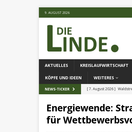
9. AUGUST 2026
AKTUELLES
KREISLAUFWIRTSCHAFT
KÖPFE UND IDEEN
WEITERES
[ 7. August 2026 ]
Waldstr
NEWS-TICKER
[ 6. August 2026 ]
Projekt
Energiewende: Str
[ 7. August 2026 ]
KI-Meth
für Wettbewerbsvo
eingesetz
AKTUELLES