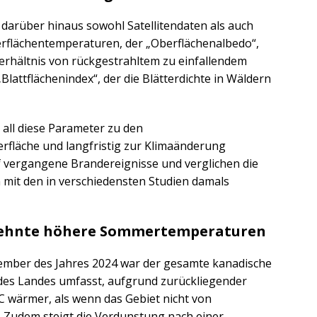
 darüber hinaus sowohl Satellitendaten als auch
flächentemperaturen, der „Oberflächenalbedo“,
Verhältnis von rückgestrahltem zu einfallendem
Blattflächenindex“, der die Blätterdichte in Wäldern
 all diese Parameter zu den
fläche und langfristig zur Klimaänderung
f vergangene Brandereignisse und verglichen die
 mit den in verschiedensten Studien damals
rzehnte höhere Sommertemperaturen
tember des Jahres 2024 war der gesamte kanadische
des Landes umfasst, aufgrund zurückliegender
C wärmer, als wenn das Gebiet nicht von
 Zudem steigt die Verdunstung nach einer