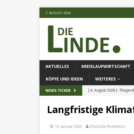
7. AUGUST 2026
AKTUELLES
KREISLAUFWIRTSCHAFT
KÖPFE UND IDEEN
WEITERES
[ 6. August 2026 ]
Fliegend
NEWS-TICKER
[ 6. August 2026 ]
Klimares
Langfristige Klim
AKTUELLES
[ 6. August 2026 ]
Projekt
13. Januar 2025
DieLinde Redaktion