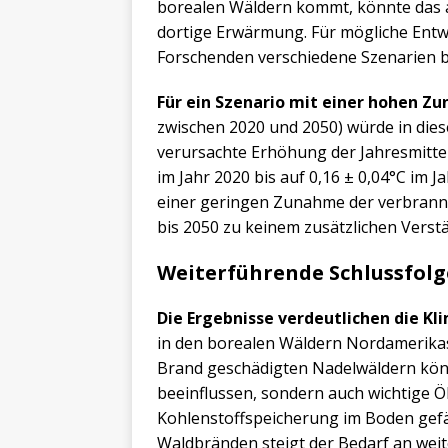
borealen Wäldern kommt, könnte das a
dortige Erwärmung. Für mögliche Entw
Forschenden verschiedene Szenarien b
Für ein Szenario mit einer hohen Z
zwischen 2020 und 2050) würde in dies
verursachte Erhöhung der Jahresmitte
im Jahr 2020 bis auf 0,16 ± 0,04°C im 
einer geringen Zunahme der verbrannt
bis 2050 zu keinem zusätzlichen Vers
Weiterführende Schlussfol
Die Ergebnisse verdeutlichen die K
in den borealen Wäldern Nordamerikas
Brand geschädigten Nadelwäldern könn
beeinflussen, sondern auch wichtige Ö
Kohlenstoffspeicherung im Boden gef
Waldbränden steigt der Bedarf an wei