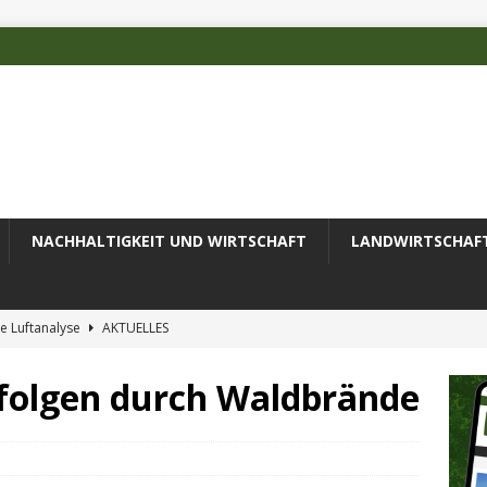
NACHHALTIGKEIT UND WIRTSCHAFT
LANDWIRTSCHAF
e Luftanalyse
AKTUELLES
ilienz wird zur wichtigsten Ingenieuraufgabe des 21. Jahrhunderts
afolgen durch Waldbrände
 des Deutschen Alpenvereins mit DBU-Förderung
AKTUELLES