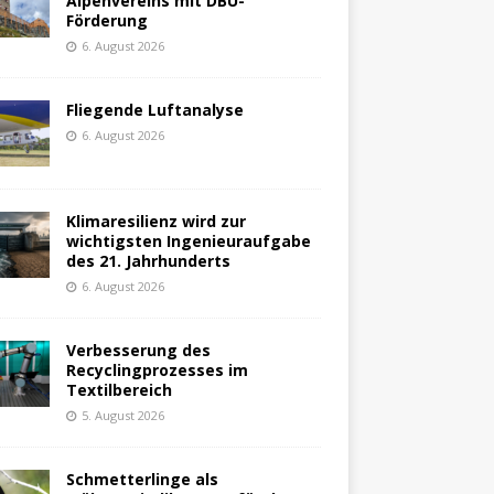
Alpenvereins mit DBU-
Förderung
6. August 2026
Fliegende Luftanalyse
6. August 2026
Klimaresilienz wird zur
wichtigsten Ingenieuraufgabe
des 21. Jahrhunderts
6. August 2026
Verbesserung des
Recyclingprozesses im
Textilbereich
5. August 2026
Schmetterlinge als