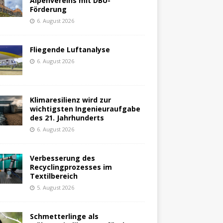
Alpenvereins mit DBU-
Förderung
6. August 2026
Fliegende Luftanalyse
6. August 2026
Klimaresilienz wird zur
wichtigsten Ingenieuraufgabe
des 21. Jahrhunderts
6. August 2026
Verbesserung des
Recyclingprozesses im
Textilbereich
5. August 2026
Schmetterlinge als