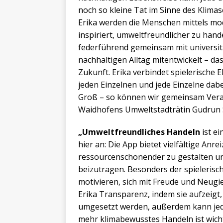
noch so kleine Tat im Sinne des Klimasc
Erika werden die Menschen mittels mo
inspiriert, umweltfreundlicher zu hande
federführend gemeinsam mit universit
nachhaltigen Alltag mitentwickelt – d
Zukunft. Erika verbindet spielerische 
jeden Einzelnen und jede Einzelne dab
Groß – so können wir gemeinsam Ver
Waidhofens Umweltstadträtin Gudrun 
„Umweltfreundliches Handeln
ist ei
hier an: Die App bietet vielfältige Anr
ressourcenschonender zu gestalten un
beizutragen. Besonders der spielerisc
motivieren, sich mit Freude und Neugie
Erika Transparenz, indem sie aufzeigt
umgesetzt werden, außerdem kann jede
mehr klimabewusstes Handeln ist wicht