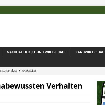
NACHHALTIGKEIT UND WIRTSCHAFT
LANDWIRTSCHAF
e Luftanalyse
AKTUELLES
ilienz wird zur wichtigsten Ingenieuraufgabe des 21. Jahrhunderts
imabewussten Verhalten
 des Deutschen Alpenvereins mit DBU-Förderung
AKTUELLES