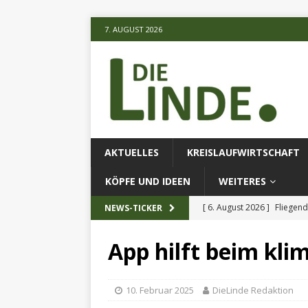
7. AUGUST 2026
AKTUELLES
KREISLAUFWIRTSCHAFT
KÖPFE UND IDEEN
WEITERES
[ 6. August 2026 ]
Fliegend
NEWS-TICKER
[ 6. August 2026 ]
Klimares
App hilft beim kl
AKTUELLES
[ 6. August 2026 ]
Projekt
10. Februar 2025
DieLinde Redaktion