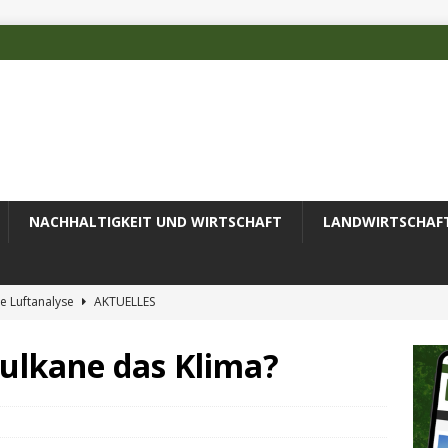
NACHHALTIGKEIT UND WIRTSCHAFT
LANDWIRTSCHAF
e Luftanalyse
AKTUELLES
ilienz wird zur wichtigsten Ingenieuraufgabe des 21. Jahrhunderts
Vulkane das Klima?
 des Deutschen Alpenvereins mit DBU-Förderung
AKTUELLES