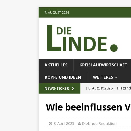
7. AUGUST 2026
AKTUELLES
KREISLAUFWIRTSCHAFT
KÖPFE UND IDEEN
WEITERES
[ 6. August 2026 ]
Fliegend
NEWS-TICKER
[ 6. August 2026 ]
Klimares
Wie beeinflussen 
AKTUELLES
[ 6. August 2026 ]
Projekt
8. April 2025
DieLinde Redaktion