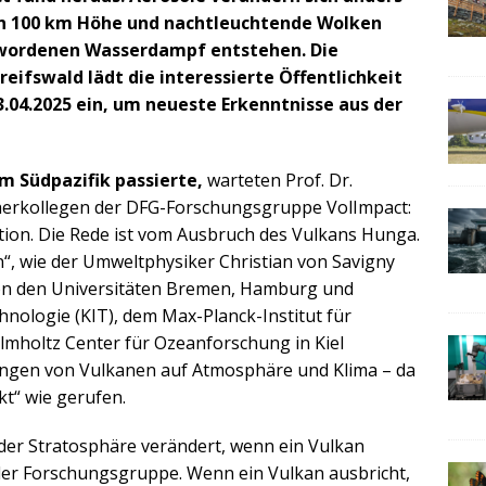
 in 100 km Höhe und nachtleuchtende Wolken
ewordenen Wasserdampf entstehen. Die
eifswald lädt die interessierte Öffentlichkeit
.04.2025 ein, um neueste Erkenntnisse aus der
im Südpazifik passierte,
warteten Prof. Dr.
cherkollegen der DFG-Forschungsgruppe VolImpact:
tion. Die Rede ist vom Ausbruch des Vulkans Hunga.
“, wie der Umweltphysiker Christian von Savigny
on den Universitäten Bremen, Hamburg und
chnologie (KIT), dem Max-Planck-Institut für
mholtz Center für Ozeanforschung in Kiel
kungen von Vulkanen auf Atmosphäre und Klima – da
t“ wie gerufen.
der Stratosphäre verändert, wenn ein Vulkan
 der Forschungsgruppe. Wenn ein Vulkan ausbricht,