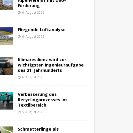
Alpenvereins mit DBU-
Förderung
6. August 2026
Fliegende Luftanalyse
6. August 2026
Klimaresilienz wird zur
wichtigsten Ingenieuraufgabe
des 21. Jahrhunderts
6. August 2026
Verbesserung des
Recyclingprozesses im
Textilbereich
5. August 2026
Schmetterlinge als