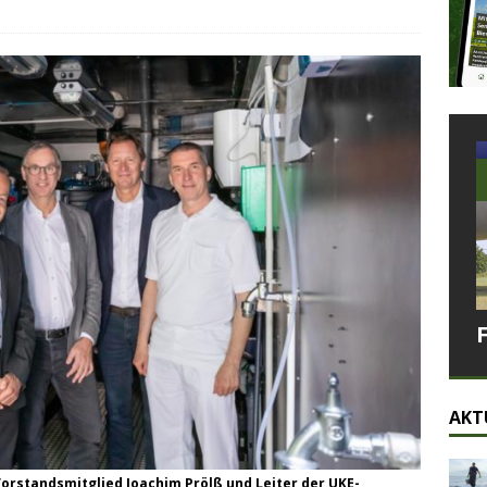
AKT
E-Vorstandsmitglied Joachim Prölß und Leiter der UKE-