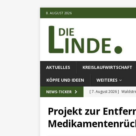
8. AUGUST 2026
AKTUELLES
KREISLAUFWIRTSCHAFT
KÖPFE UND IDEEN
WEITERES
[ 7. August 2026 ]
Waldstr
NEWS-TICKER
[ 6. August 2026 ]
Projekt
Projekt zur Entfe
[ 7. August 2026 ]
KI-Meth
Medikamentenrück
eingesetz
AKTUELLES