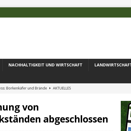
NACHHALTIGKEIT UND WIRTSCHAFT
LANDWIRTSCHAF
ess: Borkenkäfer und Brände
AKTUELLES
 des Deutschen Alpenvereins mit DBU-Förderung
AKTUELLES
rnung von
ode erfolgreich zur Untersuchung komplexer Umweltproben
ständen abgeschlossen