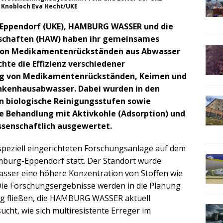
. Knobloch Eva Hecht/UKE
-Eppendorf (UKE), HAMBURG WASSER und die
schaften (HAW) haben ihr gemeinsames
 von Medikamentenrückständen aus Abwasser
hte die Effizienz verschiedener
ng von Medikamentenrückständen, Keimen und
nkenhausabwasser. Dabei wurden in den
n biologische Reinigungsstufen sowie
e Behandlung mit Aktivkohle (Adsorption) und
ssenschaftlich ausgewertet.
speziell eingerichteten Forschungsanlage auf dem
mburg-Eppendorf statt. Der Standort wurde
sser eine höhere Konzentration von Stoffen wie
ie Forschungsergebnisse werden in die Planung
g fließen, die HAMBURG WASSER aktuell
cht, wie sich multiresistente Erreger im