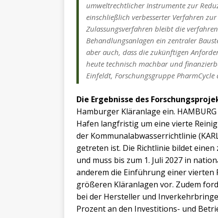
umweltrechtlicher Instrumente zur Redu
einschließlich verbesserter Verfahren zu
Zulassungsverfahren bleibt die verfahr
Behandlungsanlagen ein zentraler Baust
aber auch, dass die zukünftigen Anford
heute technisch machbar und finanzierbar
Einfeldt, Forschungsgruppe PharmCycl
Die Ergebnisse des Forschungsprojek
Hamburger Kläranlage ein. HAMBURG W
Hafen langfristig um eine vierte Reini
der Kommunalabwasserrichtlinie (KARL) 
getreten ist. Die Richtlinie bildet ein
und muss bis zum 1. Juli 2027 in natio
anderem die Einführung einer vierten
größeren Kläranlagen vor. Zudem forde
bei der Hersteller und Inverkehrbring
Prozent an den Investitions- und Betr