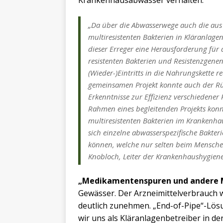
„Da über die Abwasserwege auch die au
multiresistenten Bakterien in Kläranlagen 
dieser Erreger eine Herausforderung für 
resistenten Bakterien und Resistenzgene
(Wieder-)Eintritts in die Nahrungskette
gemeinsamen Projekt konnte auch der Rüc
Erkenntnisse zur Effizienz verschieden
Rahmen eines begleitenden Projekts konn
multiresistenten Bakterien im Krankenha
sich einzelne abwasserspezifische Bakte
können, welche nur selten beim Menschen 
Knobloch, Leiter der Krankenhaushygiene
„Medikamentenspuren und andere M
Gewässer. Der Arzneimittelverbrauch w
deutlich zunehmen. „End-of-Pipe“-Lösu
wir uns als Kläranlagenbetreiber in de