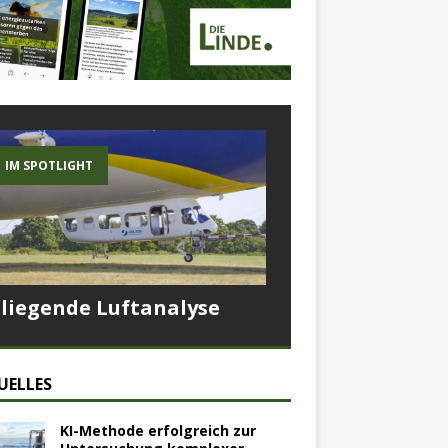
IM SPOTLIGHT
Fliegende Luftanalyse
UELLES
KI-Methode erfolgreich zur