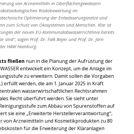
zierung von Arzneimitteln in Oberflächengewässern
r ökotoxikologischen Risikobewertung im
enstechnische Optimierung der Entwässerungsnetze und
ein zum Schutz von Ökosystemen und Menschen. Klar ist
erungen der neuen EU-Kommunalabwasserrichtlinie bereits
 sind“, sagen Prof. Dr. Falk Beyer und Prof. Dr. Jörn
e der HAW Hamburg.
ts fließen
nun in die Planung der Aufrüstung der
ASSER entwickelt ein Konzept, um die Anlage im
gungsstufe zu erweitern. Damit sollen die Vorgaben
erfüllt werden, die am 1. Januar 2025 in Kraft
en zentralen wasserwirtschaftlichen Rechtsrahmen
nales Recht überführt werden. Sie sieht unter
 Reinigungsstufe zum Abbau von Spurenstoffen auf
rt sie eine „Erweiterte Herstellerverantwortung“,
er von Arzneimitteln und Kosmetikprodukten zu 80
iebskosten für die Erweiterung der Kläranlagen