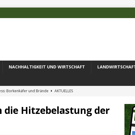
NACHHALTIGKEIT UND WIRTSCHAFT
LANDWIRTSCHAF
ess: Borkenkäfer und Brände
AKTUELLES
 des Deutschen Alpenvereins mit DBU-Förderung
AKTUELLES
h die Hitzebelastung der
ode erfolgreich zur Untersuchung komplexer Umweltproben