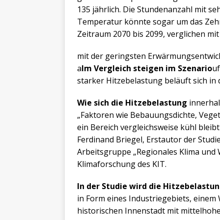
135 jährlich. Die Stundenanzahl mit se
Temperatur könnte sogar um das Zehnf
Zeitraum 2070 bis 2099, verglichen mit
mit der geringsten Erwärmungsentwick
a
Im Vergleich steigen im Szenario
uf
starker Hitzebelastung beläuft sich in
Wie sich die Hitzebelastung
innerhalb
„Faktoren wie Bebauungsdichte, Vegeta
ein Bereich vergleichsweise kühl bleibt
Ferdinand Briegel, Erstautor der Studi
Arbeitsgruppe „Regionales Klima und 
Klimaforschung des KIT.
In der Studie wird die Hitzebelastu
in Form eines Industriegebiets, eine
historischen Innenstadt mit mittelho