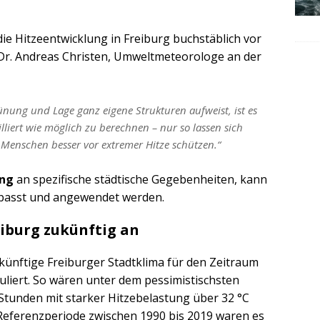
die Hitzeentwicklung in Freiburg buchstäblich vor
. Dr. Andreas Christen, Umweltmeteorologe an der
ünung und Lage ganz eigene Strukturen aufweist, ist es
lliert wie möglich zu berechnen – nur so lassen sich
enschen besser vor extremer Hitze schützen.“
ung
an spezifische städtische Gegebenheiten, kann
epasst und angewendet werden.
eiburg zukünftig an
ünftige Freiburger Stadtklima für den Zeitraum
uliert. So wären unter dem pessimistischsten
 Stunden mit starker Hitzebelastung über 32 °C
 Referenzperiode zwischen 1990 bis 2019 waren es