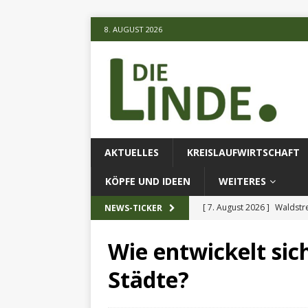
8. AUGUST 2026
AKTUELLES
KREISLAUFWIRTSCHAFT
KÖPFE UND IDEEN
WEITERES
[ 7. August 2026 ]
Waldstr
NEWS-TICKER
[ 6. August 2026 ]
Projekt
Wie entwickelt sic
[ 7. August 2026 ]
KI-Meth
Städte?
eingesetz
AKTUELLES