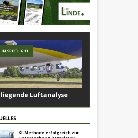
IM SPOTLIGHT
Fliegende Luftanalyse
UELLES
KI-Methode erfolgreich zur