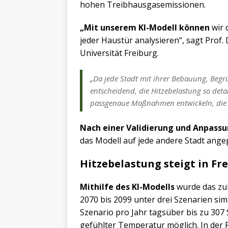
hohen Treibhausgasemissionen.
„Mit unserem KI-Modell können
wir 
jeder Haustür analysieren“, sagt Prof
Universität Freiburg.
„Da jede Stadt mit ihrer Bebauung, Begr
entscheidend, die Hitzebelastung so detai
passgenaue Maßnahmen entwickeln, die M
Nach einer Validierung und Anpass
das Modell auf jede andere Stadt ang
Hitzebelastung steigt in Fr
Mithilfe des KI-Modells
wurde das zuk
2070 bis 2099 unter drei Szenarien sim
Szenario pro Jahr tagsüber bis zu 307
gefühlter Temperatur möglich. In der