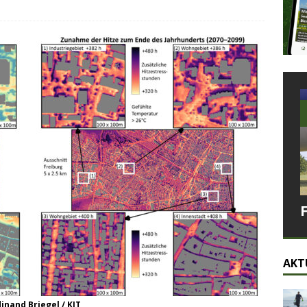
AKT
dinand Briegel / KIT