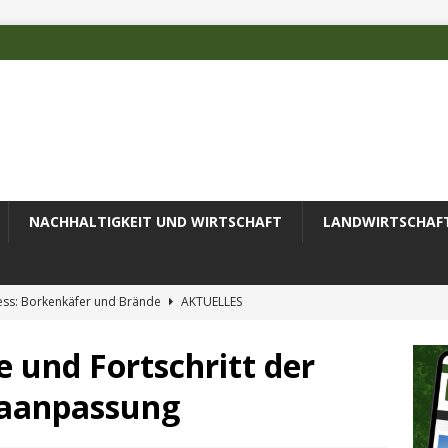
NACHHALTIGKEIT UND WIRTSCHAFT
LANDWIRTSCHAF
ess: Borkenkäfer und Brände
AKTUELLES
 des Deutschen Alpenvereins mit DBU-Förderung
AKTUELLES
und Fortschritt der
ode erfolgreich zur Untersuchung komplexer Umweltproben
aanpassung