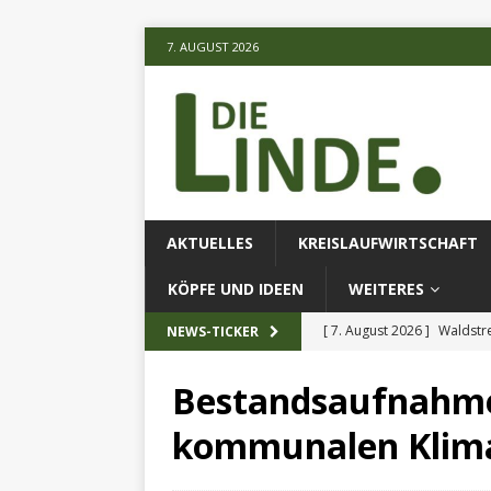
7. AUGUST 2026
AKTUELLES
KREISLAUFWIRTSCHAFT
KÖPFE UND IDEEN
WEITERES
[ 7. August 2026 ]
Waldstr
NEWS-TICKER
[ 6. August 2026 ]
Projekt
Bestandsaufnahme 
[ 7. August 2026 ]
KI-Meth
kommunalen Klim
eingesetz
AKTUELLES