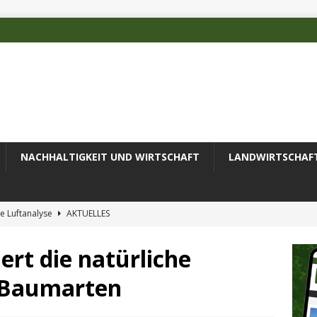
NACHHALTIGKEIT UND WIRTSCHAFT
LANDWIRTSCHAF
e Luftanalyse
AKTUELLES
ilienz wird zur wichtigsten Ingenieuraufgabe des 21. Jahrhunderts
ert die natürliche
r Baumarten
 des Deutschen Alpenvereins mit DBU-Förderung
AKTUELLES