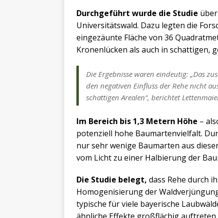
Durchgeführt wurde die Studie
über 
Universitätswald. Dazu legten die Fors
eingezäunte Fläche von 36 Quadratmet
Kronenlücken als auch in schattigen, 
Die Ergebnisse waren eindeutig: „Das zus
den negativen Einfluss der Rehe nicht au
schattigen Arealen“, berichtet Lettenmaie
Im Bereich bis 1,3 Metern Höhe
– als
potenziell hohe Baumartenvielfalt. Dur
nur sehr wenige Baumarten aus dieser
vom Licht zu einer Halbierung der Baum
Die Studie belegt,
dass Rehe durch ih
Homogenisierung der Waldverjüngung b
typische für viele bayerische Laubwäld
ähnliche Effekte großflächig auftreten.