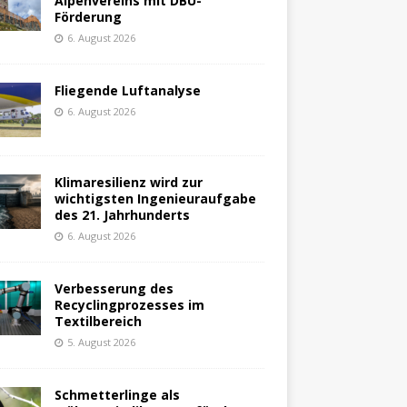
Alpenvereins mit DBU-
Förderung
6. August 2026
Fliegende Luftanalyse
6. August 2026
Klimaresilienz wird zur
wichtigsten Ingenieuraufgabe
des 21. Jahrhunderts
6. August 2026
Verbesserung des
Recyclingprozesses im
Textilbereich
5. August 2026
Schmetterlinge als