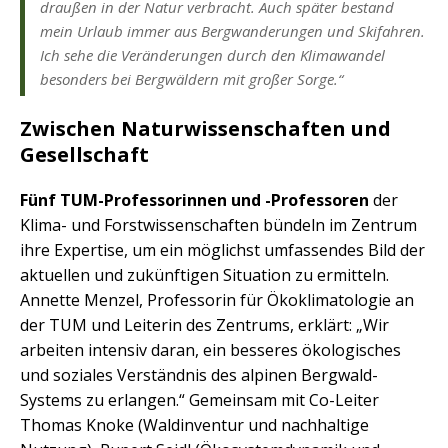
draußen in der Natur verbracht. Auch später bestand
mein Urlaub immer aus Bergwanderungen und Skifahren.
Ich sehe die Veränderungen durch den Klimawandel
besonders bei Bergwäldern mit großer Sorge.“
Zwischen Naturwissenschaften und
Gesellschaft
Fünf TUM-Professorinnen und -Professoren
der
Klima- und Forstwissenschaften bündeln im Zentrum
ihre Expertise, um ein möglichst umfassendes Bild der
aktuellen und zukünftigen Situation zu ermitteln.
Annette Menzel, Professorin für Ökoklimatologie an
der TUM und Leiterin des Zentrums, erklärt: „Wir
arbeiten intensiv daran, ein besseres ökologisches
und soziales Verständnis des alpinen Bergwald-
Systems zu erlangen.“ Gemeinsam mit Co-Leiter
Thomas Knoke (Waldinventur und nachhaltige