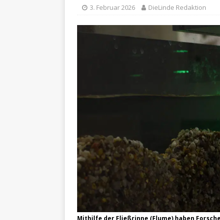
3. Februar 2026
DieLinde Redaktion
Mithilfe der Fließrinne (Flume) haben Forsch