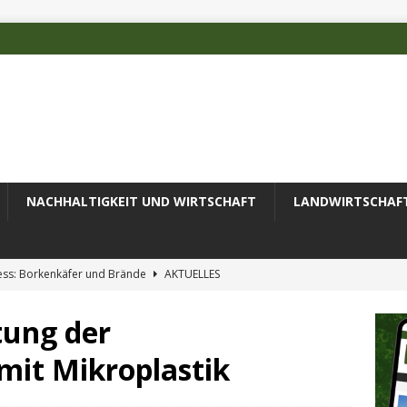
NACHHALTIGKEIT UND WIRTSCHAFT
LANDWIRTSCHAF
ess: Borkenkäfer und Brände
AKTUELLES
 des Deutschen Alpenvereins mit DBU-Förderung
AKTUELLES
tung der
ode erfolgreich zur Untersuchung komplexer Umweltproben
it Mikroplastik