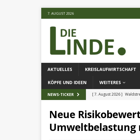
7. AUGUST 2026
AKTUELLES
KREISLAUFWIRTSCHAFT
KÖPFE UND IDEEN
WEITERES
[ 7. August 2026 ]
Waldstr
NEWS-TICKER
[ 6. August 2026 ]
Projekt
Neue Risikobewer
[ 7. August 2026 ]
KI-Meth
Umweltbelastung m
eingesetz
AKTUELLES