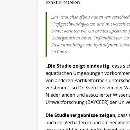
exakt einstellen.
„Im Versuchsaufbau haben wir verschiede
Fließgeschwindigkeiten und mit versch
Damit konnten wir ein breites Spektrum
Gebirgsbächen bis zu Tieflandflüssen. S
Zusammenhänge von hydrodynamischen Krä
La Capra.
„Die Studie zeigt eindeutig,
dass sic
aquatischen Umgebungen vorkommende
von anderen Partikelformen unterschei
verstehen“, so Dr. Sven Frei von der 
Niederlanden und assoziierter Wissen
Umweltforschung (BAYCEER) der Univer
Die Studienergebnisse zeigen,
dass s
auch ihr Verhalten in und am Sediment 
wie gar nicht in und am Sediment ab 