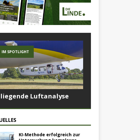
IM SPOTLIGHT
Fliegende Luftanalyse
UELLES
KI-Methode erfolgreich zur