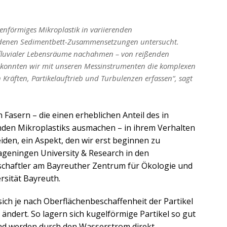
nförmiges Mikroplastik in variierenden
iedenen Sedimentbett-Zusammensetzungen untersucht.
 fluvialer Lebensräume nachahmen – von reißenden
o konnten wir mit unseren Messinstrumenten die komplexen
ften, Partikelauftrieb und Turbulenzen erfassen“, sagt
h Fasern – die einen erheblichen Anteil des in
n Mikroplastiks ausmachen – in ihrem Verhalten
den, ein Aspekt, den wir erst beginnen zu
Wageningen University & Research in den
schaftler am Bayreuther Zentrum für Ökologie und
sität Bayreuth.
ich je nach Oberflächenbeschaffenheit der Partikel
ändert. So lagern sich kugelförmige Partikel so gut
und werden durch den Wasserstrom direkt