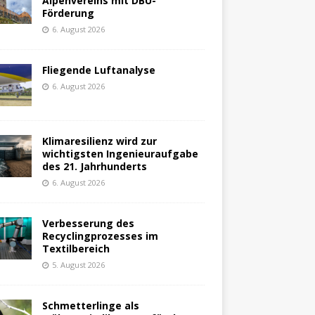
Alpenvereins mit DBU-
Förderung
6. August 2026
Fliegende Luftanalyse
6. August 2026
Klimaresilienz wird zur
wichtigsten Ingenieuraufgabe
des 21. Jahrhunderts
6. August 2026
Verbesserung des
Recyclingprozesses im
Textilbereich
5. August 2026
Schmetterlinge als