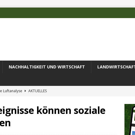
NACHHALTIGKEIT UND WIRTSCHAFT
LANDWIRTSCHAF
e Luftanalyse
AKTUELLES
ilienz wird zur wichtigsten Ingenieuraufgabe des 21. Jahrhunderts
ignisse können soziale
ren
 des Deutschen Alpenvereins mit DBU-Förderung
AKTUELLES