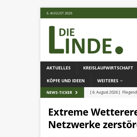
6. AUGUST 2026
AKTUELLES
KREISLAUFWIRTSCHAFT
KÖPFE UND IDEEN
WEITERES
[ 6. August 2026 ]
Fliegend
NEWS-TICKER
[ 6. August 2026 ]
Klimares
Extreme Wetterere
AKTUELLES
Netzwerke zerstö
[ 6. August 2026 ]
Projekt