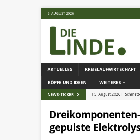
6. AUGUST 2026
AKTUELLES
KREISLAUFWIRTSCHAFT
KÖPFE UND IDEEN
WEITERES
[ 5. August 2026 ]
Schmette
NEWS-TICKER
AKTUELLES
Dreikomponenten-K
[ 5. August 2026 ]
Die unte
gepulste Elektroly
[ 5. August 2026 ]
Verbess