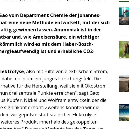
 Gao vom Department Chemie der Johannes-
hat eine neue Methode entwickelt, mit der sich
tig gewinnen lassen. Ammoniak ist in der
tbar und, wie Ameisensäure, ein wichtiger
erkömmlich wird es mit dem Haber-Bosch-
nergieaufwendig ist und erhebliche CO2-
lektrolyse
, also mit Hilfe von elektrischem Strom,
h dabei noch um ein junges Forschungsfeld. Die
ernative für die Herstellung, weil sie mit Ökostrom
un drei zentrale Punkte erreichen“, sagt Gao:
us Kupfer, Nickel und Wolfram entwickelt, der die
 signifikant erhöht. Zweitens konnten wir die
dem wir gepulste statt statischer Elektrolyse
ls weiteres Produkt innerhalb des gekoppelten
säure her.“ Die neue Methode hat das Team um