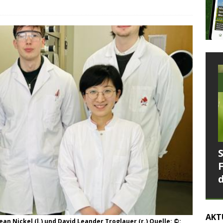
AKT
an Nickel (l.) und David Leander Troglauer (r.) Quelle: ©: