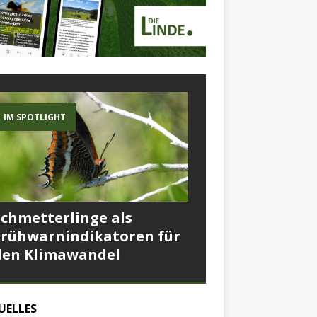
IM SPOTLIGHT
Schmetterlinge als
Frühwarnindikatoren für
den Klimawandel
UELLES