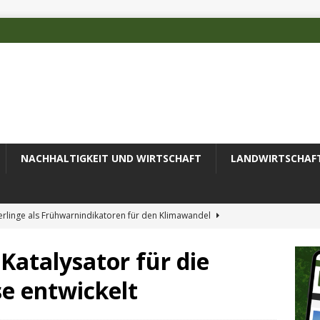
NACHHALTIGKEIT UND WIRTSCHAFT
LANDWIRTSCHAF
rlinge als Frühwarnindikatoren für den Klimawandel
atalysator für die
rschätzten Klimafolgen
AKTUELLES
se entwickelt
erung des Recyclingprozesses im Textilbereich
AKTUELLES