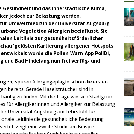
le Gesundheit und das innerstädtische Klima,
iker jedoch zur Belastung werden.
 für Umweltmedizin der Universität Augsburg
 urbane Vegetation Allergien beeinflusst. Sie
nalen Leitlinie zur gesundheitsförderlichen
ochaufgelösten Kartierung allergener Hotspots
 entwickelt wurde die Pollen-Warn-App PollDi,
rg und Bad Hindelang nun frei verfüg- und
Zügen,
spüren Allergiegeplagte schon die ersten
en bereits. Gerade Haselsträucher sind in
häufig zu finden. Mit der Frage wie sich Stadtgrün
es für Allergikerinnen und Allergiker zur Belastung
 der Universität Augsburg am Lehrstuhl für
onale Leitlinie die gesundheitliche Bedeutung
rtet, zeigt eine zweite Studie am Beispiel
gen innerhalb einer Stadt konkret verteilen.