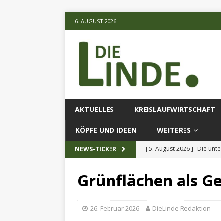
6. AUGUST 2026
AKTUELLES
KREISLAUFWIRTSCHAFT
KÖPFE UND IDEEN
WEITERES
[ 5. August 2026 ]
Die unte
NEWS-TICKER
[ 5. August 2026 ]
Verbess
[ 5. August 2026 ]
Schmette
Grünflächen als G
AKTUELLES
26. Februar 2026
DieLinde Redaktion