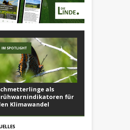
IM SPOTLIGHT
Schmetterlinge als
Frühwarnindikatoren für
den Klimawandel
UELLES