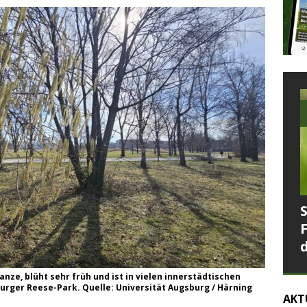
anze, blüht sehr früh und ist in vielen innerstädtischen
burger Reese-Park. Quelle: Universität Augsburg / Härning
AKT