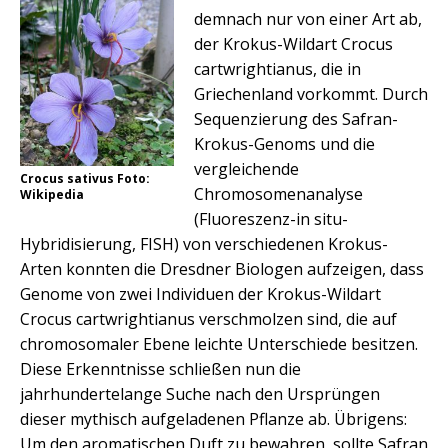
demnach nur von einer Art ab,
der Krokus-Wildart Crocus
cartwrightianus, die in
Griechenland vorkommt. Durch
Sequenzierung des Safran-
Krokus-Genoms und die
vergleichende
Crocus sativus Foto:
Chromosomenanalyse
Wikipedia
(Fluoreszenz-in situ-
Hybridisierung, FISH) von verschiedenen Krokus-
Arten konnten die Dresdner Biologen aufzeigen, dass
Genome von zwei Individuen der Krokus-Wildart
Crocus cartwrightianus verschmolzen sind, die auf
chromosomaler Ebene leichte Unterschiede besitzen.
Diese Erkenntnisse schließen nun die
jahrhundertelange Suche nach den Ursprüngen
dieser mythisch aufgeladenen Pflanze ab. Übrigens:
Um den aromatischen Duft zu bewahren, sollte Safran