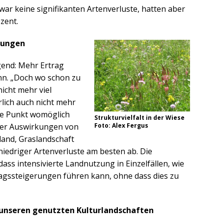
ar keine signifikanten Artenverluste, hatten aber
zent.
kungen
gend: Mehr Ertrag
nn. „Doch wo schon zu
icht mehr viel
rlich auch nicht mehr
sche Punkt womöglich
Strukturvielfalt in der Wiese
 der Auswirkungen von
Foto: Alex Fergus
and, Graslandschaft
 niedriger Artenverluste am besten ab. Die
ass intensivierte Landnutzung in Einzelfällen, wie
ragssteigerungen führen kann, ohne dass dies zu
 unseren genutzten Kulturlandschaften