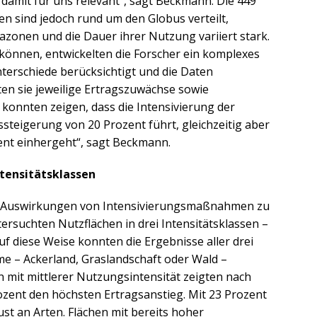
damit für uns relevant“, sagt Beckmann. Die 449
en sind jedoch rund um den Globus verteilt,
mazonen und die Dauer ihrer Nutzung variiert stark.
können, entwickelten die Forscher ein komplexes
terschiede berücksichtigt und die Daten
ten sie jeweilige Ertragszuwächse sowie
 konnten zeigen, dass die Intensivierung der
steigerung von 20 Prozent führt, gleichzeitig aber
ent einhergeht“, sagt Beckmann.
ntensitätsklassen
 die Auswirkungen von Intensivierungsmaßnahmen zu
rsuchten Nutzflächen in drei Intensitätsklassen –
 Auf diese Weise konnten die Ergebnisse aller drei
me – Ackerland, Graslandschaft oder Wald –
n mit mittlerer Nutzungsintensität zeigten nach
ent den höchsten Ertragsanstieg. Mit 23 Prozent
st an Arten. Flächen mit bereits hoher