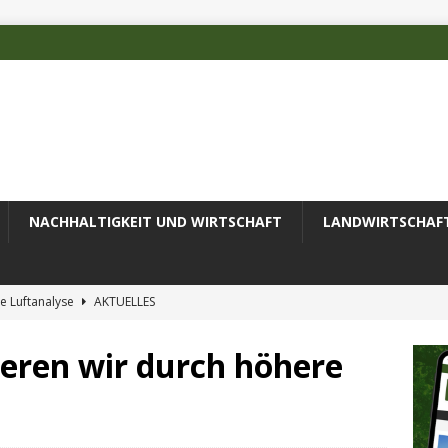
NACHHALTIGKEIT UND WIRTSCHAFT
LANDWIRTSCHAF
e Luftanalyse
AKTUELLES
ilienz wird zur wichtigsten Ingenieuraufgabe des 21. Jahrhunderts
ieren wir durch höhere
 des Deutschen Alpenvereins mit DBU-Förderung
AKTUELLES