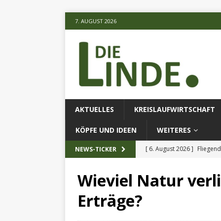
7. AUGUST 2026
AKTUELLES
KREISLAUFWIRTSCHAFT
KÖPFE UND IDEEN
WEITERES
[ 6. August 2026 ]
Fliegend
NEWS-TICKER
[ 6. August 2026 ]
Klimares
Wieviel Natur verl
AKTUELLES
Erträge?
[ 6. August 2026 ]
Projekt