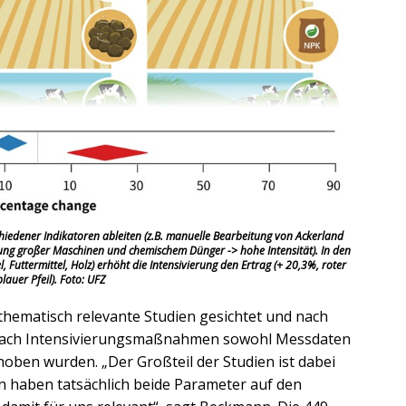
chiedener Indikatoren ableiten (z.B. manuelle Bearbeitung von Ackerland
utzung großer Maschinen und chemischem Dünger -> hohe Intensität). In den
Futtermittel, Holz) erhöht die Intensivierung den Ertrag (+ 20,3%, roter
lauer Pfeil). Foto: UFZ
thematisch relevante Studien gesichtet und nach
 nach Intensivierungsmaßnahmen sowohl Messdaten
rhoben wurden. „Der Großteil der Studien ist dabei
en haben tatsächlich beide Parameter auf den