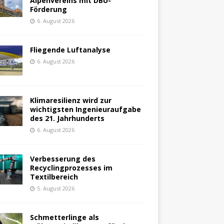
Alpenvereins mit DBU-
Förderung
6. August 2026
Fliegende Luftanalyse
6. August 2026
Klimaresilienz wird zur
wichtigsten Ingenieuraufgabe
des 21. Jahrhunderts
6. August 2026
Verbesserung des
Recyclingprozesses im
Textilbereich
5. August 2026
Schmetterlinge als