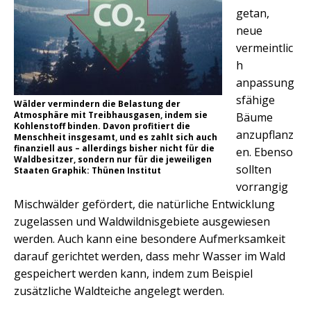
getan,
neue
vermeintlic
h
anpassung
sfähige
Wälder vermindern die Belastung der
Atmosphäre mit Treibhausgasen, indem sie
Bäume
Kohlenstoff binden. Davon profitiert die
anzupflanz
Menschheit insgesamt, und es zahlt sich auch
finanziell aus – allerdings bisher nicht für die
en. Ebenso
Waldbesitzer, sondern nur für die jeweiligen
sollten
Staaten Graphik: Thünen Institut
vorrangig
Mischwälder gefördert, die natürliche Entwicklung
zugelassen und Waldwildnisgebiete ausgewiesen
werden. Auch kann eine besondere Aufmerksamkeit
darauf gerichtet werden, dass mehr Wasser im Wald
gespeichert werden kann, indem zum Beispiel
zusätzliche Waldteiche angelegt werden.