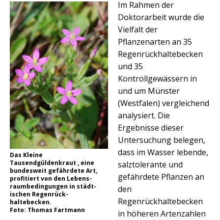
Im Rahmen der
Doktorarbeit wurde die
Vielfalt der
Pflanzenarten an 35
Regenrückhaltebecken
und 35
Kontrollgewässern in
und um Münster
(Westfalen) vergleichend
analysiert. Die
Ergebnisse dieser
Untersuchung belegen,
dass im Wasser lebende,
Das Kleine
Tausendgüldenkraut , eine
salztolerante und
bundesweit gefährdete Art,
gefährdete Pflanzen an
profitiert von den Lebens-
raumbedingungen in städt-
den
ischen Regenrück-
Regenrückhaltebecken
haltebecken.
Foto: Thomas Fartmann
in höheren Artenzahlen